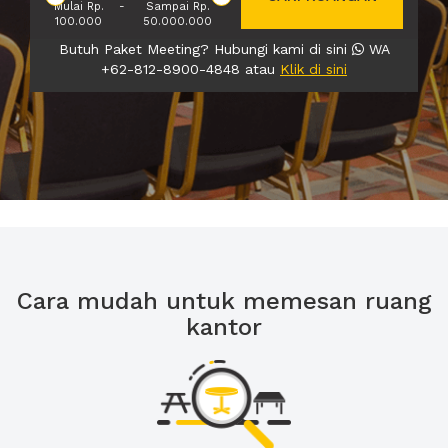
Mulai Rp.
-
Sampai Rp.
100.000
50.000.000
Butuh Paket Meeting? Hubungi kami di sini
WA
+62-812-8900-4848 atau
Klik di sini
Cara mudah untuk memesan ruang
kantor