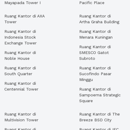
Mayapada Tower I
Pacific Place
Ruang Kantor di AXA
Ruang Kantor di
Tower
Artha Graha Building
Ruang Kantor di
Ruang Kantor di
Indonesia Stock
Menara Kuningan
Exchange Tower
Ruang Kantor di
Ruang Kantor di
SMESCO Gatot
Noble House
Subroto
Ruang Kantor di
Ruang Kantor di
South Quarter
Sucofindo Pasar
Minggu
Ruang Kantor di
Centennial Tower
Ruang Kantor di
Sampoerna Strategic
Square
Ruang Kantor di
Ruang Kantor di The
Multivision Tower
Breeze BSD City
Ruang Kantor di
Ruang Kantor di IFC