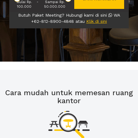
Mulai Rp.
-
Sampai Rp.
100.000
50.000.000
Butuh Paket Meeting? Hubungi kami di sini
WA
+62-812-8900-4848 atau
Klik di sini
Cara mudah untuk memesan ruang
kantor