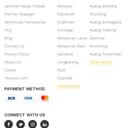
Jaminan Harga Terbaik
Senayan
Ruang Meeting
Partner Ruangan
Palmerah
Shooting
Ketentuan Pemesanan
Sudirman
Ruang Serbaguna
FAQ
Kuningan
Ruang Training
Blog
Kebayoran Lama
Seminar
Contact Us
Kebayoran Baru
Workshop
Privacy Policy
Gandaria
Ruang Presentasi
About Us
Cengkareng
Lihat semua
Career
Pluit
Tempat.com
Cilandak
Lihat semua
PAYMENT METHOD
CONNECT WITH US