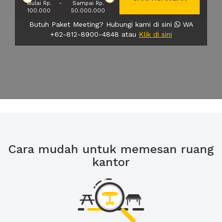
Mulai Rp.
-
Sampai Rp.
100.000
50.000.000
Butuh Paket Meeting? Hubungi kami di sini
WA
+62-812-8900-4848 atau
Klik di sini
Cara mudah untuk memesan ruang
kantor