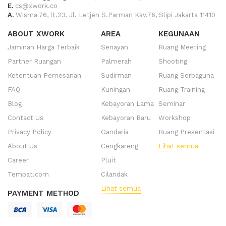
E.
cs@xwork.co
A.
Wisma 76, lt.23, Jl. Letjen S.Parman Kav.76, Slipi Jakarta 11410
ABOUT XWORK
AREA
KEGUNAAN
Jaminan Harga Terbaik
Senayan
Ruang Meeting
Partner Ruangan
Palmerah
Shooting
Ketentuan Pemesanan
Sudirman
Ruang Serbaguna
FAQ
Kuningan
Ruang Training
Blog
Kebayoran Lama
Seminar
Contact Us
Kebayoran Baru
Workshop
Privacy Policy
Gandaria
Ruang Presentasi
About Us
Cengkareng
Lihat semua
Career
Pluit
Tempat.com
Cilandak
Lihat semua
PAYMENT METHOD