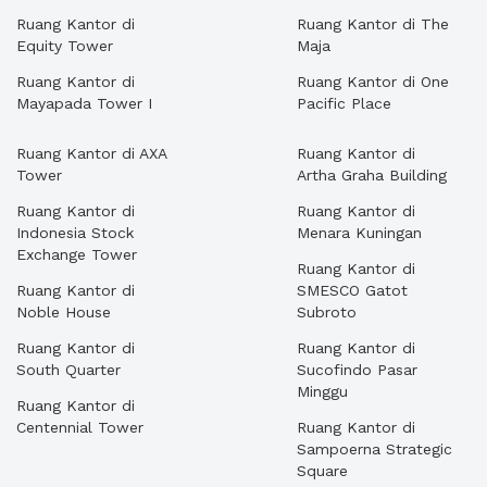
Ruang Kantor di
Ruang Kantor di The
Equity Tower
Maja
Ruang Kantor di
Ruang Kantor di One
Mayapada Tower I
Pacific Place
Ruang Kantor di AXA
Ruang Kantor di
Tower
Artha Graha Building
Ruang Kantor di
Ruang Kantor di
Indonesia Stock
Menara Kuningan
Exchange Tower
Ruang Kantor di
Ruang Kantor di
SMESCO Gatot
Noble House
Subroto
Ruang Kantor di
Ruang Kantor di
South Quarter
Sucofindo Pasar
Minggu
Ruang Kantor di
Centennial Tower
Ruang Kantor di
Sampoerna Strategic
Square