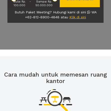
Mulai Rp.
-
Sampai Rp.
100.000
50.000.000
Butuh Paket Meeting? Hubungi kami di sini
WA
+62-812-8900-4848 atau
Klik di sini
Cara mudah untuk memesan ruang
kantor