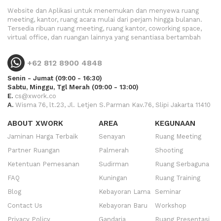
Website dan Aplikasi untuk menemukan dan menyewa ruang
meeting, kantor, ruang acara mulai dari perjam hingga bulanan.
Tersedia ribuan ruang meeting, ruang kantor, coworking space,
virtual office, dan ruangan lainnya yang senantiasa bertambah
+62 812 8900 4848
Senin - Jumat (09:00 - 16:30)
Sabtu, Minggu, Tgl Merah (09:00 - 13:00)
E.
cs@xwork.co
A.
Wisma 76, lt.23, Jl. Letjen S.Parman Kav.76, Slipi Jakarta 11410
ABOUT XWORK
AREA
KEGUNAAN
Jaminan Harga Terbaik
Senayan
Ruang Meeting
Partner Ruangan
Palmerah
Shooting
Ketentuan Pemesanan
Sudirman
Ruang Serbaguna
FAQ
Kuningan
Ruang Training
Blog
Kebayoran Lama
Seminar
Contact Us
Kebayoran Baru
Workshop
Privacy Policy
Gandaria
Ruang Presentasi