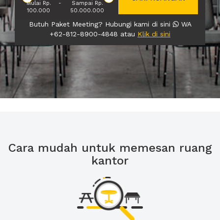
Mulai Rp.
-
Sampai Rp.
100.000
50.000.000
Butuh Paket Meeting? Hubungi kami di sini
WA
+62-812-8900-4848 atau
Klik di sini
Cara mudah untuk memesan ruang
kantor