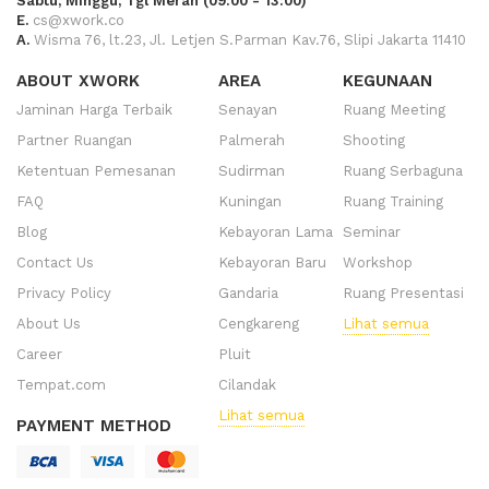
Sabtu, Minggu, Tgl Merah (09:00 - 13:00)
E.
cs@xwork.co
A.
Wisma 76, lt.23, Jl. Letjen S.Parman Kav.76, Slipi Jakarta 11410
ABOUT XWORK
AREA
KEGUNAAN
Jaminan Harga Terbaik
Senayan
Ruang Meeting
Partner Ruangan
Palmerah
Shooting
Ketentuan Pemesanan
Sudirman
Ruang Serbaguna
FAQ
Kuningan
Ruang Training
Blog
Kebayoran Lama
Seminar
Contact Us
Kebayoran Baru
Workshop
Privacy Policy
Gandaria
Ruang Presentasi
About Us
Cengkareng
Lihat semua
Career
Pluit
Tempat.com
Cilandak
Lihat semua
PAYMENT METHOD