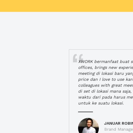
XWORK bermanfaat buat se
offices, brings new exper
meeting di lokasi baru ya
price dan I love to use ka
colleagues with great mee
di set di lokasi mana saj
waktu dari pada harus m
untuk ke suatu lokasi.
JANUAR ROBI
Brand Manager