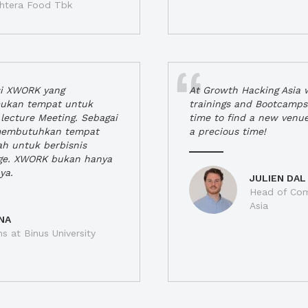
jahtera Food Tbk
si XWORK yang
At Growth Hacking Asia w
ukan tempat untuk
trainings and Bootcamps
lecture Meeting. Sebagai
time to find a new venu
 membutuhkan tempat
a precious time!
h untuk berbisnis
ge. XWORK bukan hanya
ya.
JULIEN DAL
Head of Com
Asia
NA
ns at Binus University