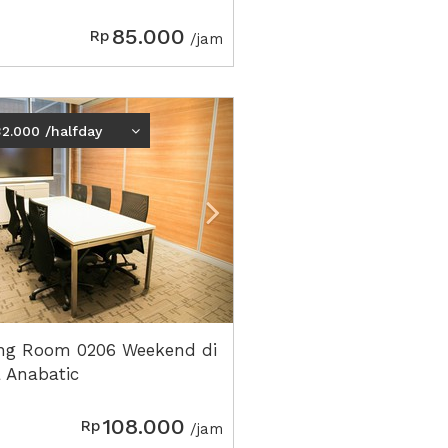
85.000
Rp
/jam
ious
Next2
2.000 /halfday
ng Room 0206 Weekend di
 Anabatic
108.000
Rp
/jam