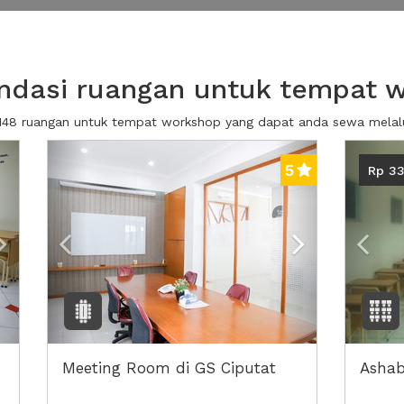
dasi ruangan untuk tempat 
 148 ruangan untuk tempat workshop yang dapat anda sewa mela
Next2
Previous
Next2
Prev
5
Rp 33
Meeting Room di GS Ciputat
Ashab