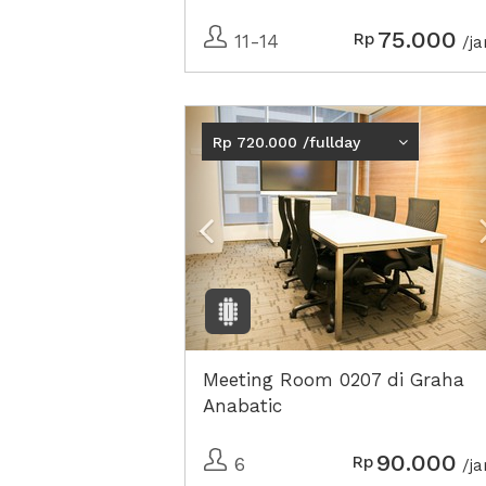
75.000
Rp
11-14
/j
Previous
Rp 720.000 /fullday
Meeting Room 0207 di Graha
Anabatic
90.000
Rp
6
/j