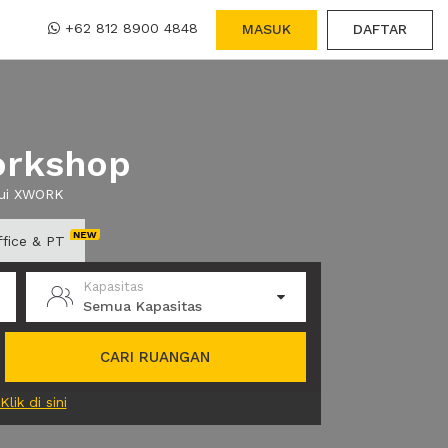
+62 812 8900 4848
MASUK
DAFTAR
orkshop
lui XWORK
ffice & PT
Kapasitas
Semua Kapasitas
CARI RUANGAN
Klik di sini