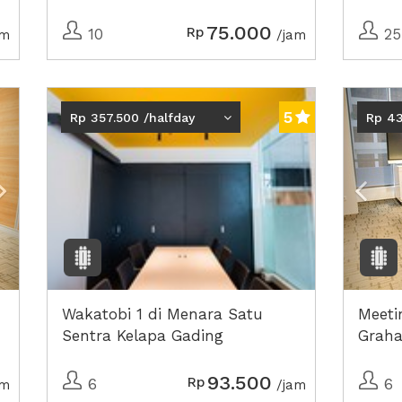
75.000
Rp
10
25
am
/jam
Next2
Prev
5
Rp 357.500 /halfday
Rp 43
Wakatobi 1 di Menara Satu
Meeti
Sentra Kelapa Gading
Graha
93.500
Rp
6
6
am
/jam