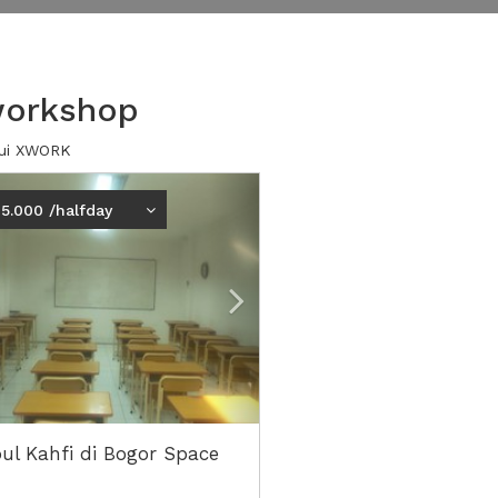
workshop
lui XWORK
ious
Next2
5.000 /halfday
ul Kahfi di Bogor Space