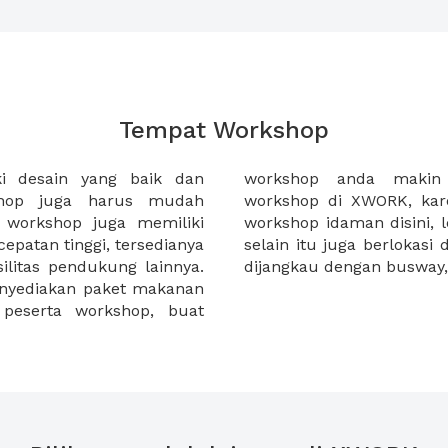
Tempat Workshop
ki desain yang baik dan
g dengan sewa tempat
shop juga harus mudah
dapat menemukan tempat
t workshop juga memiliki
an fasilitas dan makanan,
ecepatan tinggi, tersedianya
okasi strategis yang mudah
asilitas pendukung lainnya.
dijangkau dengan busway,
enyediakan paket makanan
 peserta workshop, buat