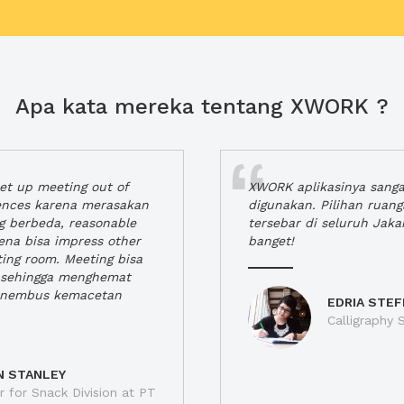
Apa kata mereka tentang XWORK ?
t up meeting out of
XWORK aplikasinya sang
iences karena merasakan
digunakan. Pilihan ruan
ng berbeda, reasonable
tersebar di seluruh Jaka
rena bisa impress other
banget!
ting room. Meeting bisa
a, sehingga menghemat
enembus kemacetan
EDRIA STEF
Calligraphy S
N STANLEY
 for Snack Division at PT