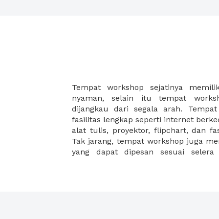
Tempat workshop sejatinya memili
workshop anda makin cemerlan
nyaman, selain itu tempat work
workshop di XWORK, karena Anda 
dijangkau dari segala arah. Tempa
workshop idaman disini, lengkap deng
fasilitas lengkap seperti internet berk
selain itu juga berlokasi di ratusan l
alat tulis, proyektor, flipchart, dan f
Tak jarang, tempat workshop juga m
yang dapat dipesan sesuai selera