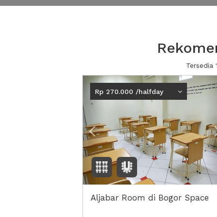
Rekomen
Tersedia
Previous
Rp 270.000 /halfday
Aljabar Room di Bogor Space