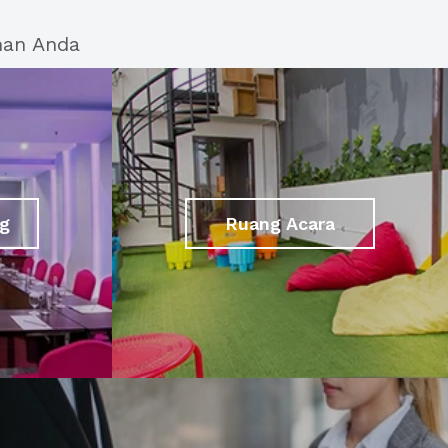
han Anda
g
Ruang Acara