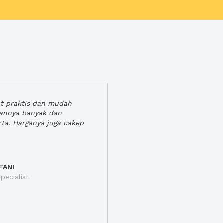
at praktis dan mudah
gannya banyak dan
rta. Harganya juga cakep
FANI
pecialist