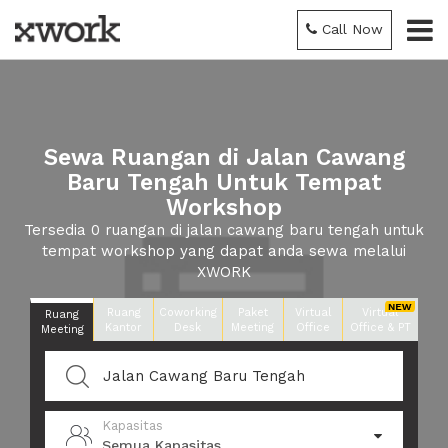
Call Now
Sewa Ruangan di Jalan Cawang
Baru Tengah Untuk Tempat
Workshop
Tersedia 0 ruangan di jalan cawang baru tengah untuk
tempat workshop yang dapat anda sewa melalui
XWORK
Ruang
Coworking
Paket
Virtual
Virtual
Ruang
Kantor
Desk
Meeting
Office
Office & PT
Meeting
Kapasitas
Semua Kapasitas