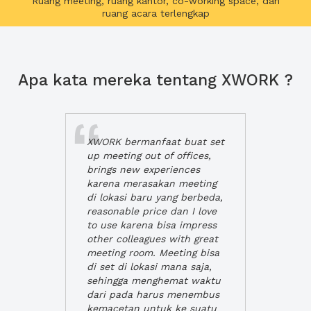
Ruang meeting, ruang kantor, co-working space, dan
ruang acara terlengkap
Apa kata mereka tentang XWORK ?
XWORK bermanfaat buat set
up meeting out of offices,
brings new experiences
karena merasakan meeting
di lokasi baru yang berbeda,
reasonable price dan I love
to use karena bisa impress
other colleagues with great
meeting room. Meeting bisa
di set di lokasi mana saja,
sehingga menghemat waktu
dari pada harus menembus
kemacetan untuk ke suatu