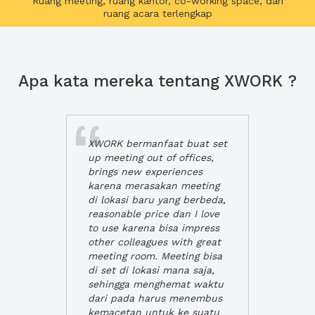
Ruang meeting, ruang kantor, co-working space, dan
ruang acara terlengkap
Apa kata mereka tentang XWORK ?
XWORK bermanfaat buat set
up meeting out of offices,
brings new experiences
karena merasakan meeting
di lokasi baru yang berbeda,
reasonable price dan I love
to use karena bisa impress
other colleagues with great
meeting room. Meeting bisa
di set di lokasi mana saja,
sehingga menghemat waktu
dari pada harus menembus
kemacetan untuk ke suatu