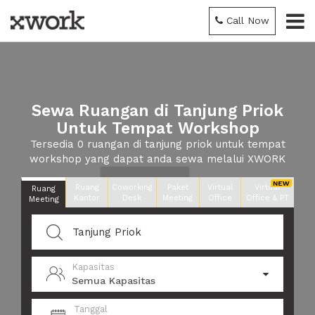
Call Now
Sewa Ruangan di Tanjung Priok
Untuk Tempat Workshop
Tersedia 0 ruangan di tanjung priok untuk tempat
workshop yang dapat anda sewa melalui XWORK
Ruang
Coworking
Paket
Virtual
Virtual
Ruang
Kantor
Desk
Meeting
Office
Office & PT
Meeting
Kapasitas
Semua Kapasitas
Tanggal