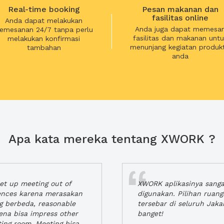
Real-time booking
Pesan makanan dan
fasilitas online
Anda dapat melakukan
Anda juga dapat memesa
emesanan 24/7 tanpa perlu
fasilitas dan makanan untu
melakukan konfirmasi
menunjang kegiatan produkt
tambahan
anda
Apa kata mereka tentang XWORK ?
t up meeting out of
XWORK aplikasinya sang
iences karena merasakan
digunakan. Pilihan ruan
ng berbeda, reasonable
tersebar di seluruh Jaka
rena bisa impress other
banget!
ting room. Meeting bisa