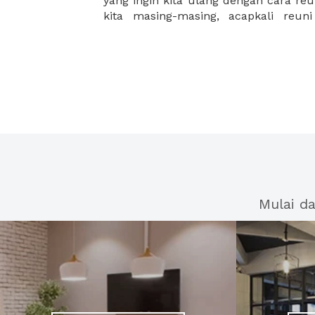
yang ingin kita ulang dengan cara re
kita masing-masing, acapkali reun
Mulai d