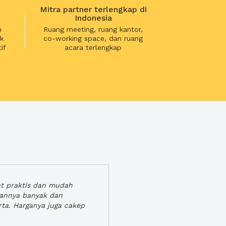
Mitra partner terlengkap di
Indonesia
n
Ruang meeting, ruang kantor,
k
co-working space, dan ruang
if
acara terlengkap
at praktis dan mudah
gannya banyak dan
rta. Harganya juga cakep