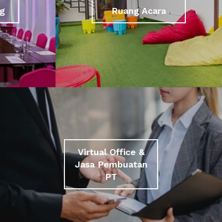
g
Ruang Acara
Virtual Office &
Jasa Pembuatan
PT