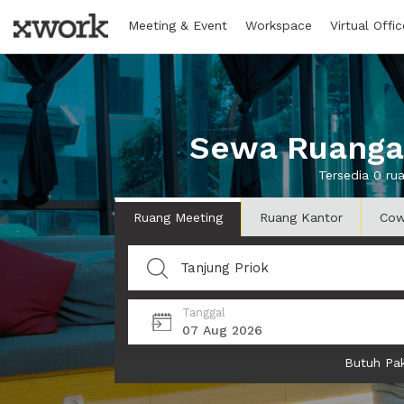
Meeting & Event
Workspace
Virtual Offic
Sewa Ruangan
Tersedia 0 ru
Ruang Meeting
Ruang Kantor
Cow
Tanggal
07 Aug 2026
Butuh Pak