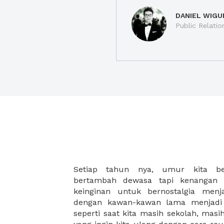
DANIEL WIGU
Public Relatio
Setiap tahun nya, umur kita be
Dengan XWORK, reuni yang kita imp
bertambah dewasa tapi kenangan 
mudah. Tidak perlu kita membua
keinginan untuk bernostalgia menj
segudang kesibukan. Tentukan hari
dengan kawan-kawan lama menjadi 
kawan kita. XWORK akan menampilka
seperti saat kita masih sekolah, mas