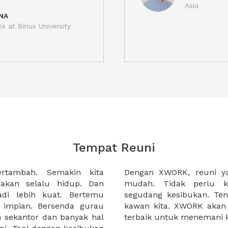
Asia
NA
ns at Binus University
Tempat Reuni
rtambah. Semakin kita
ikan akan menjadi lebih
akan selalu hidup. Dan
t kepanitiaan ditengah
adi lebih kuat. Bertemu
, dan waktu luang kawan-
impian. Bersenda gurau
n berbagai pilihan venue
ih sekantor dan banyak hal
terbaik untuk menemani ki