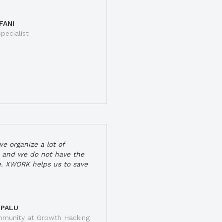
FANI
pecialist
e organize a lot of
 and we do not have the
e. XWORK helps us to save
 PALU
munity at Growth Hacking