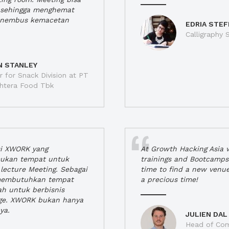
a, sehingga menghemat
enembus kemacetan
EDRIA STEF
Calligraphy S
N STANLEY
 for Snack Division at PT
jahtera Food Tbk
si XWORK yang
At Growth Hacking Asia w
ukan tempat untuk
trainings and Bootcamps
lecture Meeting. Sebagai
time to find a new venu
 membutuhkan tempat
a precious time!
h untuk berbisnis
ge. XWORK bukan hanya
ya.
JULIEN DAL
Head of Com