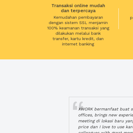
Transaksi online mudah
dan terpercaya
Kemudahan pembayaran
p
dengan sistem SSL menjamin
100% keamanan transaksi yang
dilakukan melalui bank
transfer, kartu kredit, dan
internet banking
XWORK bermanfaat buat se
offices, brings new exper
meeting di lokasi baru ya
price dan I love to use ka
colleagues with great mee