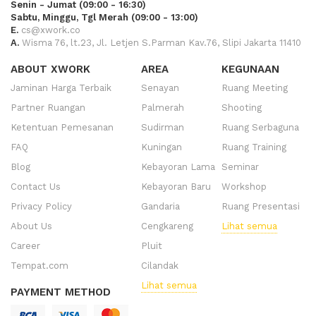
Senin - Jumat (09:00 - 16:30)
Sabtu, Minggu, Tgl Merah (09:00 - 13:00)
E.
cs@xwork.co
A.
Wisma 76, lt.23, Jl. Letjen S.Parman Kav.76, Slipi Jakarta 11410
ABOUT XWORK
AREA
KEGUNAAN
Jaminan Harga Terbaik
Senayan
Ruang Meeting
Partner Ruangan
Palmerah
Shooting
Ketentuan Pemesanan
Sudirman
Ruang Serbaguna
FAQ
Kuningan
Ruang Training
Blog
Kebayoran Lama
Seminar
Contact Us
Kebayoran Baru
Workshop
Privacy Policy
Gandaria
Ruang Presentasi
About Us
Cengkareng
Lihat semua
Career
Pluit
Tempat.com
Cilandak
Lihat semua
PAYMENT METHOD