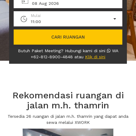
08 Aug 2026
Mulai
11:00
CARI RUANGAN
Butuh Paket Meeting? Hubungi kami di sini
WA
+62-812-8900-4848 atau
Klik di sini
Rekomendasi ruangan di
jalan m.h. thamrin
Tersedia 26 ruangan di jalan m.h. thamrin yang dapat anda
sewa melalui XWORK
Previous
Next2