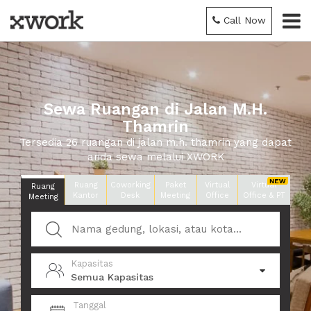
Call Now
Sewa Ruangan di Jalan M.H.
Thamrin
Tersedia 26 ruangan di jalan m.h. thamrin yang dapat
anda sewa melalui XWORK
Ruang
Coworking
Paket
Virtual
Virtual
Ruang
Kantor
Desk
Meeting
Office
Office & PT
Meeting
Kapasitas
Semua Kapasitas
Tanggal