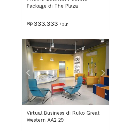
Package di The Plaza
333.333
Rp
/bln
Previous
Next2
Virtual Business di Ruko Great
Western AA2 29