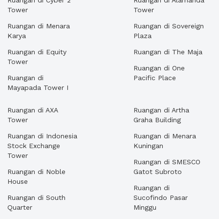
Ruangan di Cyber 2
Ruangan di Alamanda
Tower
Tower
Ruangan di Menara
Ruangan di Sovereign
Karya
Plaza
Ruangan di Equity
Ruangan di The Maja
Tower
Ruangan di One
Ruangan di
Pacific Place
Mayapada Tower I
Ruangan di AXA
Ruangan di Artha
Tower
Graha Building
Ruangan di Indonesia
Ruangan di Menara
Stock Exchange
Kuningan
Tower
Ruangan di SMESCO
Ruangan di Noble
Gatot Subroto
House
Ruangan di
Ruangan di South
Sucofindo Pasar
Quarter
Minggu