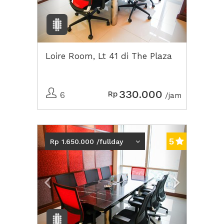
Loire Room, Lt 41 di The Plaza
330.000
Rp
6
/jam
Previous
Next2
5
Rp 1.650.000 /fullday