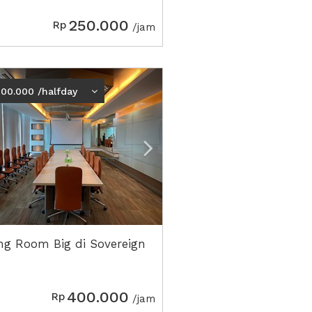
250.000
Rp
/jam
ious
Next2
600.000 /halfday
ng Room Big di Sovereign
400.000
Rp
/jam