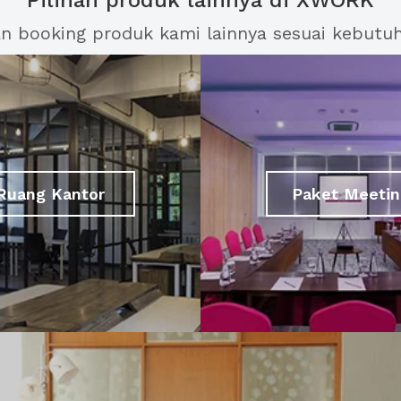
Pilihan produk lainnya di XWORK
an booking produk kami lainnya sesuai kebutu
Ruang Kantor
Paket Meetin