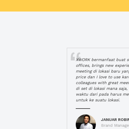
XWORK bermanfaat buat se
offices, brings new exper
meeting di lokasi baru ya
price dan I love to use ka
colleagues with great mee
di set di lokasi mana saj
waktu dari pada harus m
untuk ke suatu lokasi.
JANUAR ROBI
Brand Manager