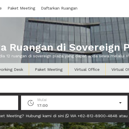
e
Paket Meeting
Daftarkan Ruangan
a Ruangan di Sovereign P
dia 12 ruangan di sovereign plaza yang dapat anda sewa melalui
orking Desk
Paket Meeting
Virtual Office
Virtual O
Mulai
17:00
et Meeting? Hubungi kami di sini
WA +62-812-8900-4848 atau