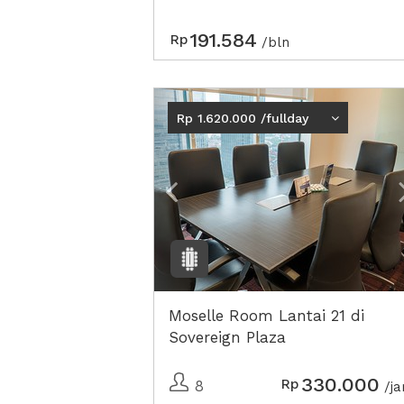
191.584
Rp
/bln
Previous
Rp 1.620.000 /fullday
Moselle Room Lantai 21 di
Sovereign Plaza
330.000
Rp
8
/j