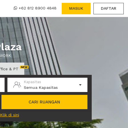
+62 812 8900 4848
MASUK
DAFTAR
laza
 XWORK
ffice & PT
Kapasitas
Semua Kapasitas
CARI RUANGAN
Klik di sini