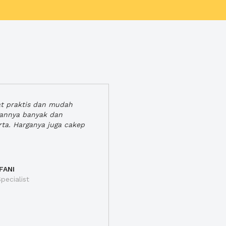
at praktis dan mudah
gannya banyak dan
rta. Harganya juga cakep
FANI
pecialist