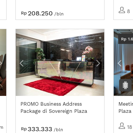
8
208.250
Rp
/bln
Next2
Previous
Next2
Prev
Rp 1.
PROMO Business Address
Meeti
Package di Sovereign Plaza
Plaza
18
am
333.333
Rp
/bln