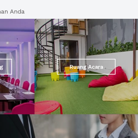
han Anda
g
Ruang Acara