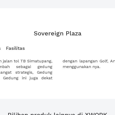
Sovereign Plaza
s
Fasilitas
n jalan tol TB Simatupang,
yukai olahraga ini dapat
mbah sebagai gedung
menggunakan nya.
t strategis, Gedung
. Gedung ini juga dekat