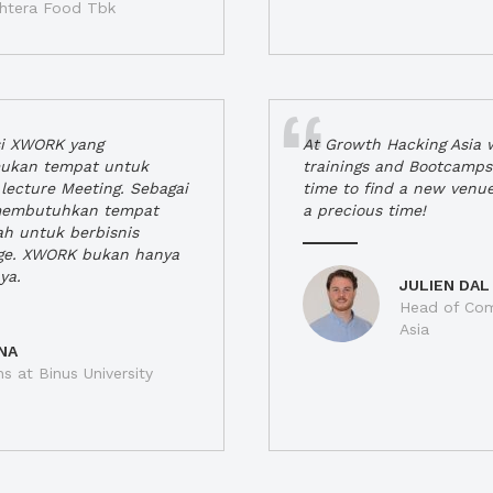
jahtera Food Tbk
si XWORK yang
At Growth Hacking Asia w
ukan tempat untuk
trainings and Bootcamps
lecture Meeting. Sebagai
time to find a new venu
 membutuhkan tempat
a precious time!
h untuk berbisnis
ge. XWORK bukan hanya
ya.
JULIEN DAL
Head of Com
Asia
NA
ns at Binus University