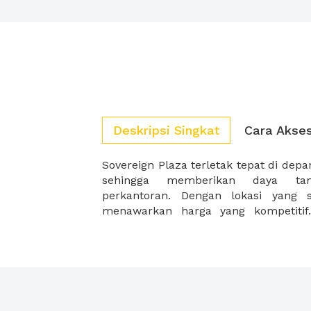
Deskripsi Singkat
Cara Akse
Sovereign Plaza terletak tepat di depa
dengan lapangan Golf, Anda yang men
sehingga memberikan daya ta
perkantoran. Dengan lokasi yang sanga
menawarkan harga yang kompetitif