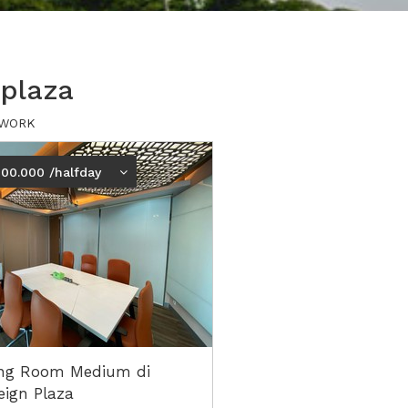
 plaza
 XWORK
000.000 /halfday
ng Room Medium di
eign Plaza