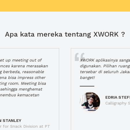
Apa kata mereka tentang XWORK ?
t up meeting out of
XWORK aplikasinya sang
iences karena merasakan
digunakan. Pilihan ruan
ng berbeda, reasonable
tersebar di seluruh Jaka
rena bisa impress other
banget!
ting room. Meeting bisa
a, sehingga menghemat
enembus kemacetan
EDRIA STEF
Calligraphy S
N STANLEY
 for Snack Division at PT