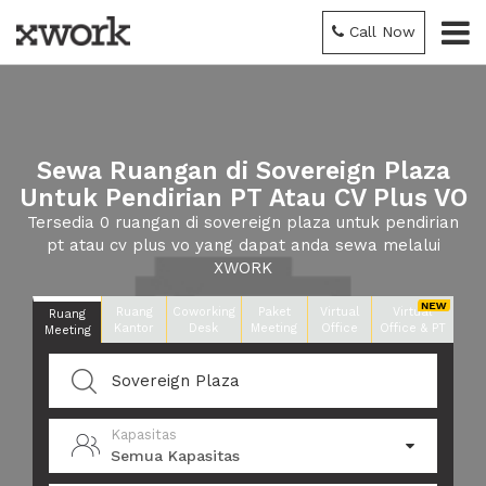
Call Now
Sewa Ruangan di Sovereign Plaza
Untuk Pendirian PT Atau CV Plus VO
Tersedia 0 ruangan di sovereign plaza untuk pendirian
pt atau cv plus vo yang dapat anda sewa melalui
XWORK
Ruang
Coworking
Paket
Virtual
Virtual
Ruang
Kantor
Desk
Meeting
Office
Office & PT
Meeting
Kapasitas
Semua Kapasitas