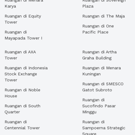
Ruangan di Menara
Ruangan di Sovereign
Karya
Plaza
Ruangan di Equity
Ruangan di The Maja
Tower
Ruangan di One
Ruangan di
Pacific Place
Mayapada Tower I
Ruangan di AXA
Ruangan di Artha
Tower
Graha Building
Ruangan di Indonesia
Ruangan di Menara
Stock Exchange
Kuningan
Tower
Ruangan di SMESCO
Ruangan di Noble
Gatot Subroto
House
Ruangan di
Ruangan di South
Sucofindo Pasar
Quarter
Minggu
Ruangan di
Ruangan di
Centennial Tower
Sampoerna Strategic
Square