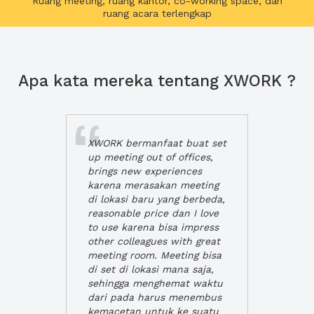
Ruang meeting, ruang kantor, co-working space, dan
ruang acara terlengkap
Apa kata mereka tentang XWORK ?
XWORK bermanfaat buat set
up meeting out of offices,
brings new experiences
karena merasakan meeting
di lokasi baru yang berbeda,
reasonable price dan I love
to use karena bisa impress
other colleagues with great
meeting room. Meeting bisa
di set di lokasi mana saja,
sehingga menghemat waktu
dari pada harus menembus
kemacetan untuk ke suatu