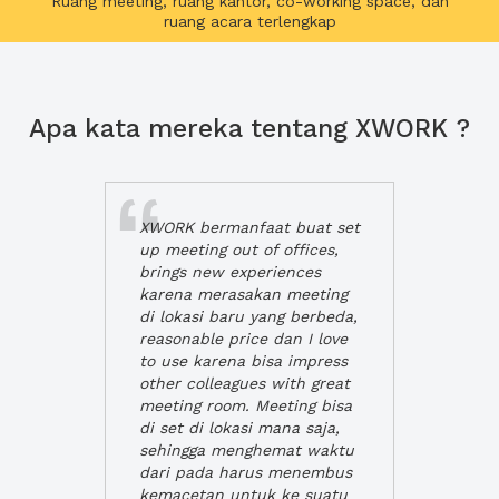
Ruang meeting, ruang kantor, co-working space, dan
ruang acara terlengkap
Apa kata mereka tentang XWORK ?
XWORK bermanfaat buat set
up meeting out of offices,
brings new experiences
karena merasakan meeting
di lokasi baru yang berbeda,
reasonable price dan I love
to use karena bisa impress
other colleagues with great
meeting room. Meeting bisa
di set di lokasi mana saja,
sehingga menghemat waktu
dari pada harus menembus
kemacetan untuk ke suatu