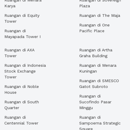
Ruangan di Menara
Ruangan di Sovereign
Karya
Plaza
Ruangan di Equity
Ruangan di The Maja
Tower
Ruangan di One
Ruangan di
Pacific Place
Mayapada Tower I
Ruangan di AXA
Ruangan di Artha
Tower
Graha Building
Ruangan di Indonesia
Ruangan di Menara
Stock Exchange
Kuningan
Tower
Ruangan di SMESCO
Ruangan di Noble
Gatot Subroto
House
Ruangan di
Ruangan di South
Sucofindo Pasar
Quarter
Minggu
Ruangan di
Ruangan di
Centennial Tower
Sampoerna Strategic
Square