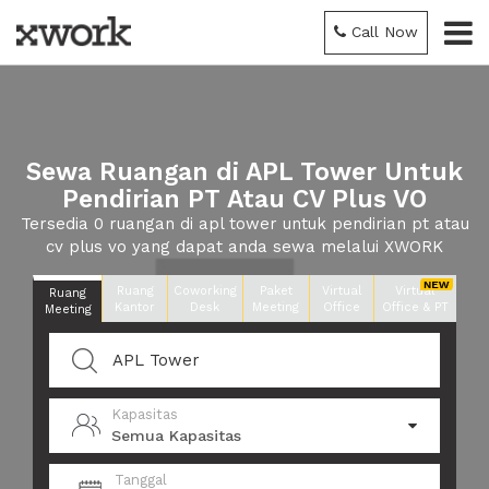
Call Now
Sewa Ruangan di APL Tower Untuk
Pendirian PT Atau CV Plus VO
Tersedia 0 ruangan di apl tower untuk pendirian pt atau
cv plus vo yang dapat anda sewa melalui XWORK
Ruang
Coworking
Paket
Virtual
Virtual
Ruang
Kantor
Desk
Meeting
Office
Office & PT
Meeting
Kapasitas
Semua Kapasitas
Tanggal