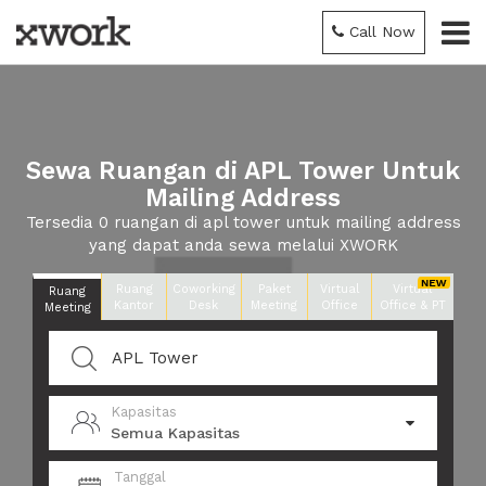
Call Now
Sewa Ruangan di APL Tower Untuk
Mailing Address
Tersedia 0 ruangan di apl tower untuk mailing address
yang dapat anda sewa melalui XWORK
Ruang
Coworking
Paket
Virtual
Virtual
Ruang
Kantor
Desk
Meeting
Office
Office & PT
Meeting
Kapasitas
Semua Kapasitas
Tanggal