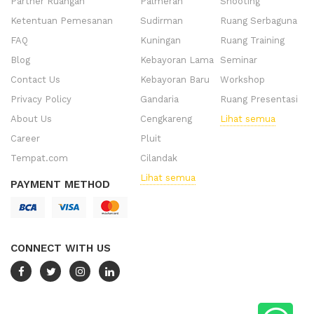
Partner Ruangan
Palmerah
Shooting
Ketentuan Pemesanan
Sudirman
Ruang Serbaguna
FAQ
Kuningan
Ruang Training
Blog
Kebayoran Lama
Seminar
Contact Us
Kebayoran Baru
Workshop
Privacy Policy
Gandaria
Ruang Presentasi
About Us
Cengkareng
Lihat semua
Career
Pluit
Tempat.com
Cilandak
Lihat semua
PAYMENT METHOD
CONNECT WITH US