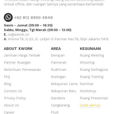
virtual office, dan ruangan lainnya yang senantiasa bertambah
+62 812 8900 4848
Senin - Jumat (09:00 - 16:30)
Sabtu, Minggu, Tgl Merah (09:00 - 13:00)
E.
cs@xwork.co
A.
Wisma 76, lt.23, Jl. Letjen S.Parman Kav.76, Slipi Jakarta 11410
ABOUT XWORK
AREA
KEGUNAAN
Jaminan Harga Terbaik
Senayan
Ruang Meeting
Partner Ruangan
Palmerah
Shooting
Ketentuan Pemesanan
Sudirman
Ruang Serbaguna
FAQ
Kuningan
Ruang Training
Blog
Kebayoran Lama
Seminar
Contact Us
Kebayoran Baru
Workshop
Privacy Policy
Gandaria
Ruang Presentasi
About Us
Cengkareng
Lihat semua
Career
Pluit