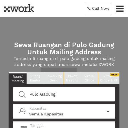
Call Now
Sewa Ruangan di Pulo Gadung
Untuk Mailing Address
Tersedia 5 ruangan di pulo gadung untuk mailing
address yang dapat anda sewa melalui XWORK
Ruang
Coworking
Paket
Virtual
Virtual
Ruang
Kantor
Desk
Meeting
Office
Office & PT
Meeting
Kapasitas
Semua Kapasitas
Tanggal