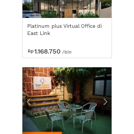
Platinum plus Virtual Office di
East Link
1.168.750
Rp
/bln
Previous
Next2