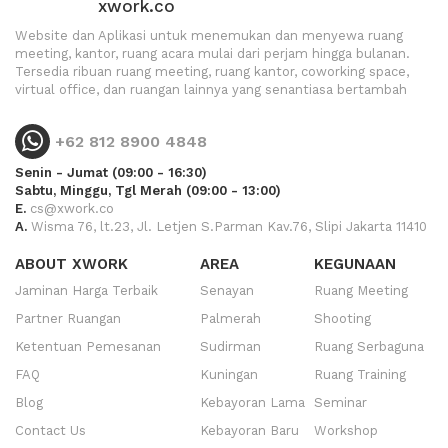
xwork.co
Website dan Aplikasi untuk menemukan dan menyewa ruang
meeting, kantor, ruang acara mulai dari perjam hingga bulanan.
Tersedia ribuan ruang meeting, ruang kantor, coworking space,
virtual office, dan ruangan lainnya yang senantiasa bertambah
+62 812 8900 4848
Senin - Jumat (09:00 - 16:30)
Sabtu, Minggu, Tgl Merah (09:00 - 13:00)
E.
cs@xwork.co
A.
Wisma 76, lt.23, Jl. Letjen S.Parman Kav.76, Slipi Jakarta 11410
ABOUT XWORK
AREA
KEGUNAAN
Jaminan Harga Terbaik
Senayan
Ruang Meeting
Partner Ruangan
Palmerah
Shooting
Ketentuan Pemesanan
Sudirman
Ruang Serbaguna
FAQ
Kuningan
Ruang Training
Blog
Kebayoran Lama
Seminar
Contact Us
Kebayoran Baru
Workshop