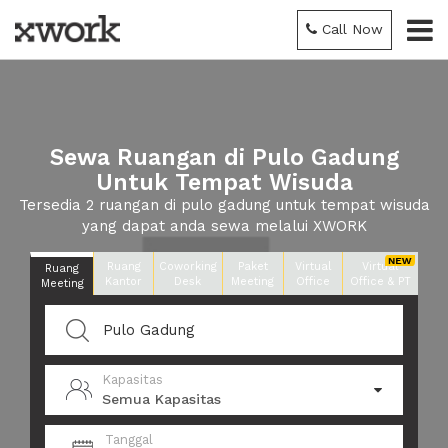
Call Now
Sewa Ruangan di Pulo Gadung
Untuk Tempat Wisuda
Tersedia 2 ruangan di pulo gadung untuk tempat wisuda
yang dapat anda sewa melalui XWORK
Ruang
Coworking
Paket
Virtual
Virtual
Ruang
Kantor
Desk
Meeting
Office
Office & PT
Meeting
Kapasitas
Semua Kapasitas
Tanggal