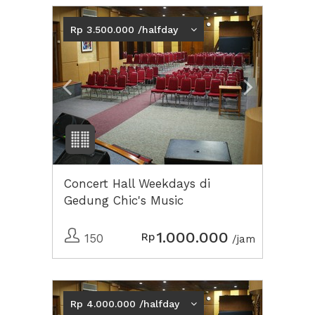
Previous
Next2
Rp 3.500.000 /halfday
Concert Hall Weekdays di
Gedung Chic's Music
1.000.000
Rp
150
/jam
Previous
Next2
Rp 4.000.000 /halfday