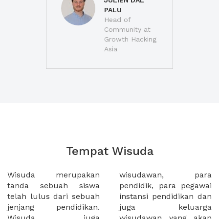
JULIEN DAL
PALU
Head of
Community at
Growth Hacking
Asia
Tempat Wisuda
Wisuda merupakan
wisudawan, para
tanda sebuah siswa
pendidik, para pegawai
telah lulus dari sebuah
instansi pendidikan dan
jenjang pendidikan.
juga keluarga
Wisuda juga
wisudawan yang akan