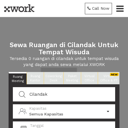
Call Now
Sewa Ruangan di Cilandak Untuk
Tempat Wisuda
Tersedia 0 ruangan di cilandak untuk tempat wisuda
yang dapat anda sewa melalui XWORK
Ruang
Coworking
Paket
Virtual
Virtual
Ruang
Kantor
Desk
Meeting
Office
Office & PT
Meeting
Kapasitas
Semua Kapasitas
Tanggal