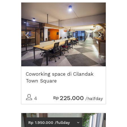
Previous
Next2
Coworking space di Cilandak
Town Square
225.000
Rp
4
/halfday
Previous
Next2
Rp 1.950.000 /fullday