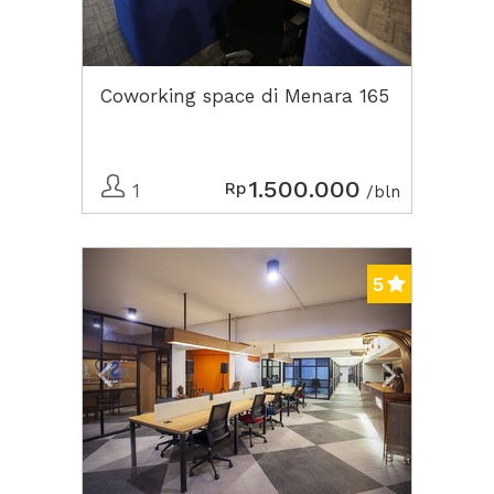
Coworking space di Menara 165
1.500.000
Rp
1
/bln
Previous
Next2
5