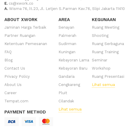
E.
cs@xwork.co
A.
Wisma 76, lt.23, Jl. Letjen S.Parman Kav.76, Slipi Jakarta 11410
ABOUT XWORK
AREA
KEGUNAAN
Jaminan Harga Terbaik
Senayan
Ruang Meeting
Partner Ruangan
Palmerah
Shooting
Ketentuan Pemesanan
Sudirman
Ruang Serbaguna
FAQ
Kuningan
Ruang Training
Blog
Kebayoran Lama
Seminar
Contact Us
Kebayoran Baru
Workshop
Privacy Policy
Gandaria
Ruang Presentasi
About Us
Cengkareng
Lihat semua
Career
Pluit
Tempat.com
Cilandak
Lihat semua
PAYMENT METHOD