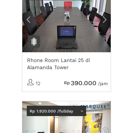
Rhone Room Lantai 25 di
Alamanda Tower
390.000
Rp
12
/jam
Previous
Next2
Rp 1.920.000 /fullday