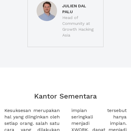
JULIEN DAL
PALU
Head of
Community at
Growth Hacking
Asia
Kantor Sementara
Kesuksesan merupakan
impian tersebut
hal yang diinginkan oleh
seringkali hanya
setiap orang. salah satu
menjadi impian.
cara yang dilakukan
XWORK, dapat menjadi