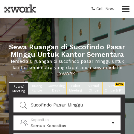
Call Now
Sewa Ruangan di Sucofindo Pasar
Minggu Untuk Kantor Sementara
Tersedia 0 ruangan di sucofindo pasar minggu untuk
kantor sementara yang dapat anda sewa melalui
XWORK
Ruang
Coworking
Paket
Virtual
Virtual
Ruang
Kantor
Desk
Meeting
Office
Office & PT
Meeting
Kapasitas
Semua Kapasitas