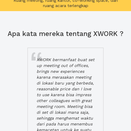
Ruang meeting, ruang kantor, co-working space, dan
ruang acara terlengkap
Apa kata mereka tentang XWORK ?
XWORK bermanfaat buat set
up meeting out of offices,
brings new experiences
karena merasakan meeting
di lokasi baru yang berbeda,
reasonable price dan I love
to use karena bisa impress
other colleagues with great
meeting room. Meeting bisa
di set di lokasi mana saja,
sehingga menghemat waktu
dari pada harus menembus
kemacetan untuk ke suatu