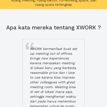
Ruang meeting, ruang kantor, co-working space, dan
ruang acara terlengkap
Apa kata mereka tentang XWORK ?
XWORK bermanfaat buat set
up meeting out of offices,
brings new experiences
karena merasakan meeting
di lokasi baru yang berbeda,
reasonable price dan I love
to use karena bisa impress
other colleagues with great
meeting room. Meeting bisa
di set di lokasi mana saja,
sehingga menghemat waktu
dari pada harus menembus
kemacetan untuk ke suatu