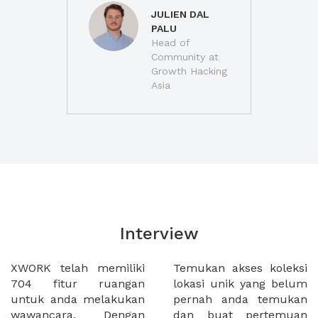
JULIEN DAL
PALU
Head of
Community at
Growth Hacking
Asia
Interview
XWORK telah memiliki
Temukan akses koleksi
704 fitur ruangan
lokasi unik yang belum
untuk anda melakukan
pernah anda temukan
wawancara. Dengan
dan buat pertemuan