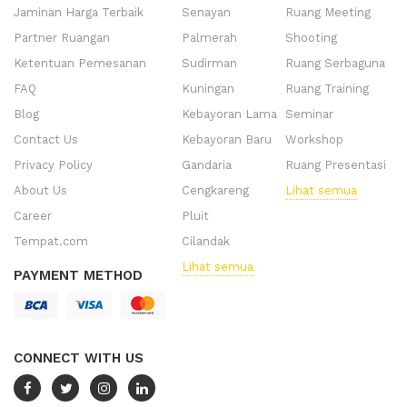
Jaminan Harga Terbaik
Senayan
Ruang Meeting
Partner Ruangan
Palmerah
Shooting
Ketentuan Pemesanan
Sudirman
Ruang Serbaguna
FAQ
Kuningan
Ruang Training
Blog
Kebayoran Lama
Seminar
Contact Us
Kebayoran Baru
Workshop
Privacy Policy
Gandaria
Ruang Presentasi
About Us
Cengkareng
Lihat semua
Career
Pluit
Tempat.com
Cilandak
Lihat semua
PAYMENT METHOD
CONNECT WITH US