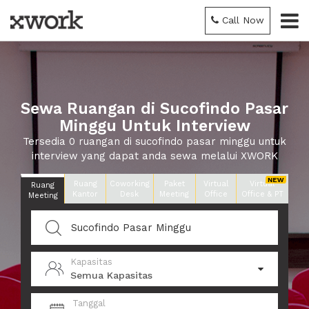
Call Now
Sewa Ruangan di Sucofindo Pasar
Minggu Untuk Interview
Tersedia 0 ruangan di sucofindo pasar minggu untuk
interview yang dapat anda sewa melalui XWORK
Ruang
Coworking
Paket
Virtual
Virtual
Ruang
Kantor
Desk
Meeting
Office
Office & PT
Meeting
Kapasitas
Semua Kapasitas
Tanggal