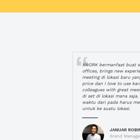
XWORK bermanfaat buat se
offices, brings new exper
meeting di lokasi baru ya
price dan I love to use ka
colleagues with great mee
di set di lokasi mana saj
waktu dari pada harus m
untuk ke suatu lokasi.
JANUAR ROBI
Brand Manager