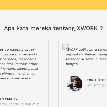
Apa kata mereka tentang XWORK ?
t up meeting out of
XWORK aplikasinya sang
iences karena merasakan
digunakan. Pilihan ruan
ng berbeda, reasonable
tersebar di seluruh Jaka
rena bisa impress other
banget!
ting room. Meeting bisa
a, sehingga menghemat
enembus kemacetan
EDRIA STEF
Calligraphy S
N STANLEY
 for Snack Division at PT