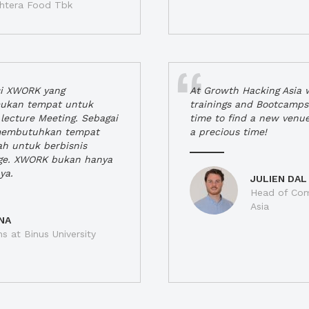
jahtera Food Tbk
si XWORK yang
At Growth Hacking Asia w
ukan tempat untuk
trainings and Bootcamps
lecture Meeting. Sebagai
time to find a new venu
 membutuhkan tempat
a precious time!
h untuk berbisnis
ge. XWORK bukan hanya
ya.
JULIEN DAL
Head of Com
Asia
NA
ns at Binus University