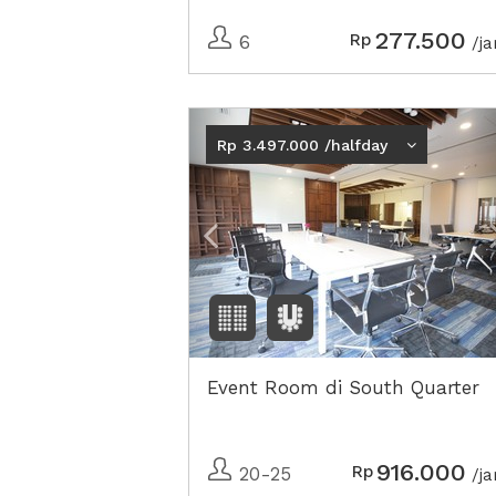
277.500
Rp
6
/j
Previous
Rp 3.497.000 /halfday
Event Room di South Quarter
916.000
Rp
20-25
/j