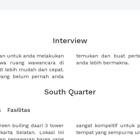
Interview
gan untuk anda melakukan
 dengan calon karyawan
wa ruang wawancara di
anda lebih bermakna.
adi lebih mudah dan cepat.
 yang belum pernah anda
South Quarter
s
Fasilitas
en builing daari 3 tower
uth Quarter akan menjadi
karta Selatan. Lokasi ini
tempat yang sempurna un
gan penawaran harga yang