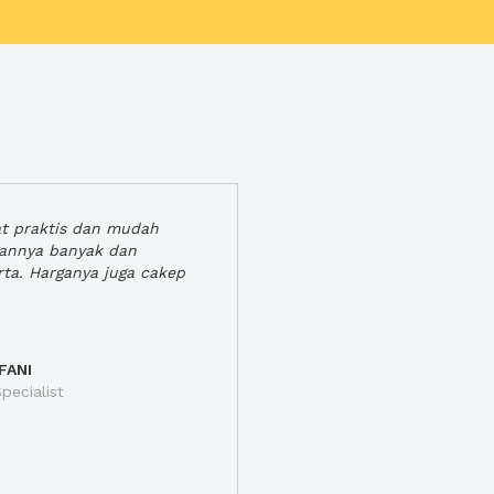
at praktis dan mudah
gannya banyak dan
rta. Harganya juga cakep
FANI
pecialist