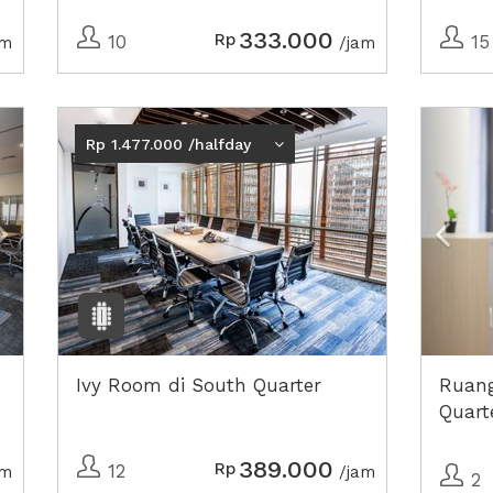
333.000
Rp
10
15
am
/jam
Next2
Prev
Rp 1.477.000 /halfday
Ivy Room di South Quarter
Ruang
Quart
389.000
Rp
12
am
/jam
2