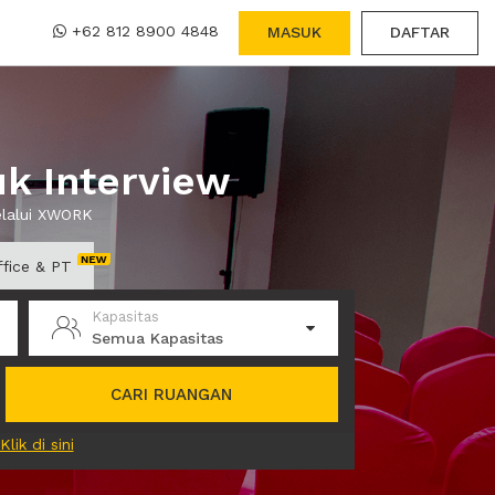
+62 812 8900 4848
MASUK
DAFTAR
k Interview
elalui XWORK
ffice & PT
Kapasitas
Semua Kapasitas
CARI RUANGAN
Klik di sini