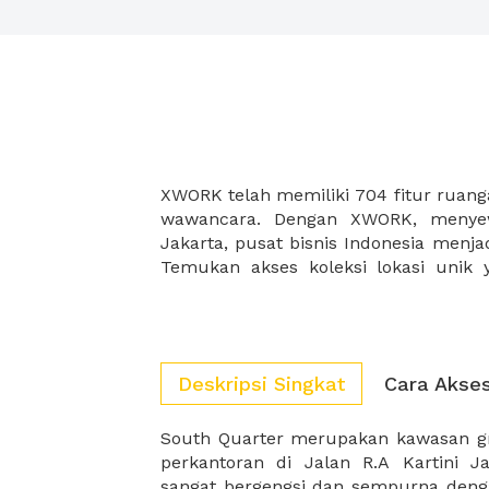
XWORK telah memiliki 704 fitur ruan
temukan dan buat pertemuan anda
wawancara. Dengan XWORK, menye
Jakarta, pusat bisnis Indonesia menj
Temukan akses koleksi lokasi unik
Deskripsi Singkat
Cara Akse
South Quarter merupakan kawasan gre
sangat kompeitif untuk penyewa. So
perkantoran di Jalan R.A Kartini Ja
sangat bergengsi dan sempurna den