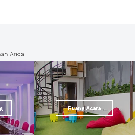
han Anda
g
Ruang Acara