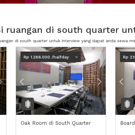
 ruangan di south quarter unt
ruangan di south quarter untuk interview yang dapat anda sewa m
Next2
Previous
Next2
Prev
Rp 1.266.000 /halfday
Rp 2.
Oak Room di South Quarter
Board