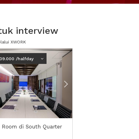
uk interview
elalui XWORK
ious
Next2
109.000 /halfday
 Room di South Quarter