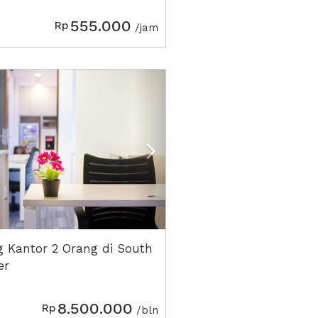
555.000
Rp
/jam
ious
Next2
 Kantor 2 Orang di South
er
8.500.000
Rp
/bln