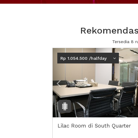
Rekomendasi
Tersedia 8 
Previous
Rp 1.054.500 /halfday
Lilac Room di South Quarter