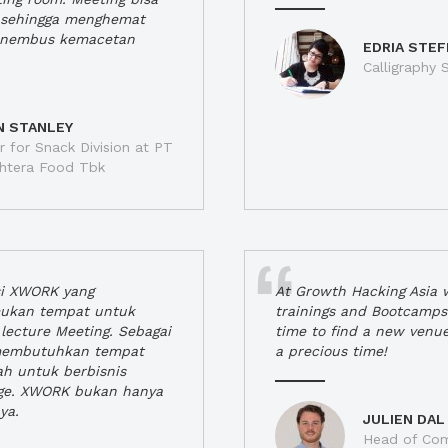
a, sehingga menghemat
enembus kemacetan
EDRIA STEF
Calligraphy S
N STANLEY
 for Snack Division at PT
jahtera Food Tbk
si XWORK yang
At Growth Hacking Asia w
ukan tempat untuk
trainings and Bootcamps
lecture Meeting. Sebagai
time to find a new venu
 membutuhkan tempat
a precious time!
h untuk berbisnis
ge. XWORK bukan hanya
ya.
JULIEN DAL
Head of Com