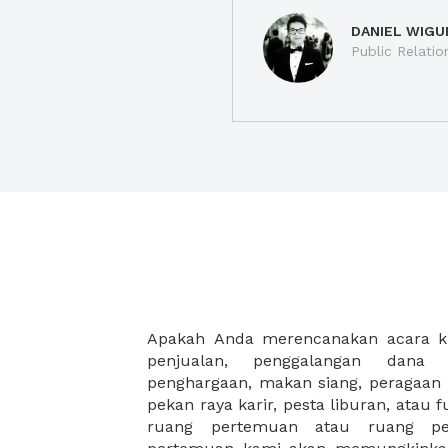
DANIEL WIGU
Public Relatio
Apakah Anda merencanakan acara k
yang ideal untuk acara khusus ses
penjualan, penggalangan dan
dengan mengisi form singkat di webs
penghargaan, makan siang, peragaan
Anda dan akan keluar banyak pena
pekan raya karir, pesta liburan, atau 
acara Anda akan dilaksanakan. XWORK 
ruang pertemuan atau ruang pe
sangat membantu dan memungkin