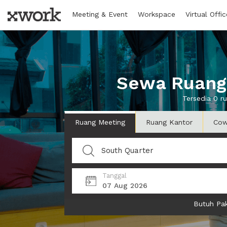
Meeting & Event
Workspace
Virtual Offic
Sewa Ruanga
Tersedia 0 r
Ruang Meeting
Ruang Kantor
Cow
Tanggal
07 Aug 2026
Butuh Pak