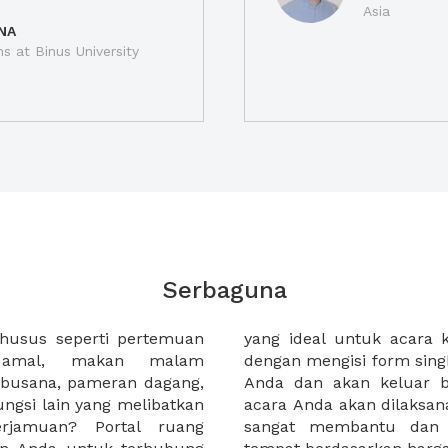
Asia
NA
ns at Binus University
Serbaguna
husus seperti pertemuan
uai anggaran Anda. Cukup
a amal, makan malam
ite kami dengan kebutuhan
 busana, pameran dagang,
waran seperti bagaimana
fungsi lain yang melibatkan
memiliki filter yang akan
rjamuan? Portal ruang
kan Anda mengurutkan