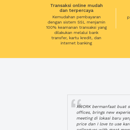
Transaksi online mudah
dan terpercaya
Kemudahan pembayaran
p
dengan sistem SSL menjamin
100% keamanan transaksi yang
dilakukan melalui bank
transfer, kartu kredit, dan
internet banking
XWORK bermanfaat buat se
offices, brings new exper
meeting di lokasi baru ya
price dan I love to use ka
colleagues with great mee