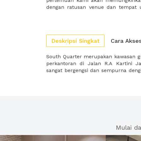
pertemuan kami akan memungkinka
dengan ratusan venue dan tempat 
Deskripsi Singkat
Cara Akse
South Quarter merupakan kawasan gre
sangat kompeitif untuk penyewa. So
perkantoran di Jalan R.A Kartini Ja
sangat bergengsi dan sempurna den
Mulai d