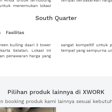
n Anda untuk terhubung
tempat berdasarkan harga
untuk menemukan lokasi
South Quarter
s
Fasilitas
en builing daari 3 tower
uth Quarter akan menjadi
karta Selatan. Lokasi ini
tempat yang sempurna un
gan penawaran harga yang
Pilihan produk lainnya di XWORK
an booking produk kami lainnya sesuai kebutu