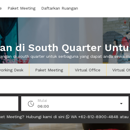
e
Paket Meeting
Daftarkan Ruangan
n di South Quarter Unt
uangan di south quarter untuk serbaguna yang dapat anda sewa 
orking Desk
Paket Meeting
Virtual Office
Virtual O
Mulai
06:00
et Meeting? Hubungi kami di sini
WA +62-812-8900-4848 atau