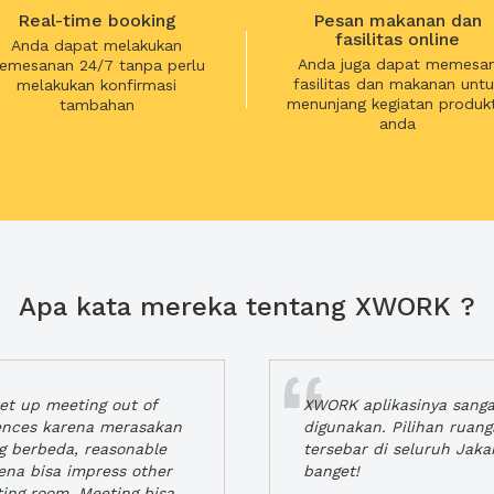
Real-time booking
Pesan makanan dan
fasilitas online
Anda dapat melakukan
Anda juga dapat memesa
emesanan 24/7 tanpa perlu
fasilitas dan makanan untu
melakukan konfirmasi
menunjang kegiatan produkt
tambahan
anda
Apa kata mereka tentang XWORK ?
t up meeting out of
XWORK aplikasinya sang
iences karena merasakan
digunakan. Pilihan ruan
ng berbeda, reasonable
tersebar di seluruh Jaka
rena bisa impress other
banget!
ting room. Meeting bisa