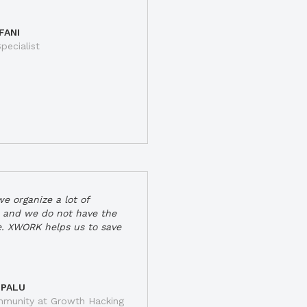
FANI
pecialist
e organize a lot of
 and we do not have the
e. XWORK helps us to save
 PALU
munity at Growth Hacking