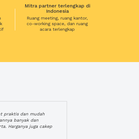
Mitra partner terlengkap di
Indonesia
n
Ruang meeting, ruang kantor,
k
co-working space, dan ruang
if
acara terlengkap
at praktis dan mudah
gannya banyak dan
rta. Harganya juga cakep