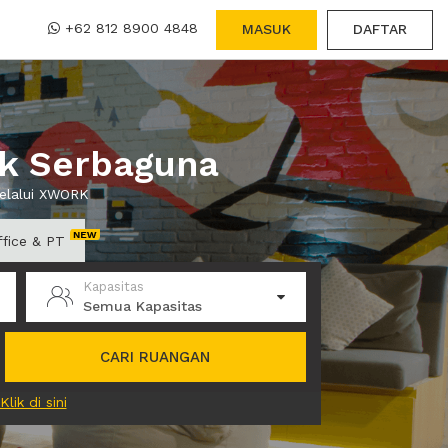
+62 812 8900 4848
MASUK
DAFTAR
uk Serbaguna
melalui XWORK
ffice & PT
Kapasitas
Semua Kapasitas
CARI RUANGAN
Klik di sini