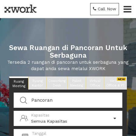
Call Now
Sewa Ruangan di Pancoran Untuk
Serbaguna
Tersedia 2 ruangan di pancoran untuk serbaguna yang
dapat anda sewa melalui XWORK
Ruang
Coworking
Paket
Virtual
Virtual
Ruang
Kantor
Desk
Meeting
Office
Office & PT
Meeting
Kapasitas
Semua Kapasitas
Tanggal