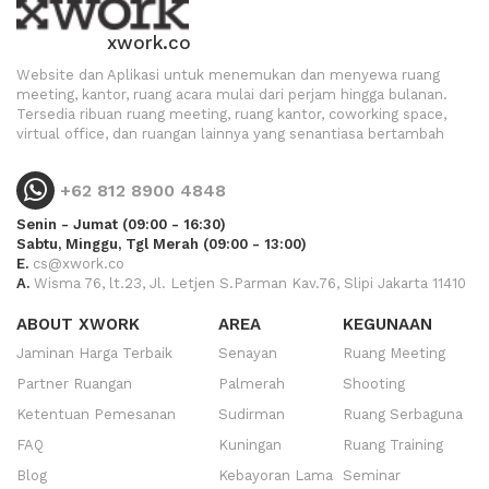
xwork.co
Website dan Aplikasi untuk menemukan dan menyewa ruang
meeting, kantor, ruang acara mulai dari perjam hingga bulanan.
Tersedia ribuan ruang meeting, ruang kantor, coworking space,
virtual office, dan ruangan lainnya yang senantiasa bertambah
+62 812 8900 4848
Senin - Jumat (09:00 - 16:30)
Sabtu, Minggu, Tgl Merah (09:00 - 13:00)
E.
cs@xwork.co
A.
Wisma 76, lt.23, Jl. Letjen S.Parman Kav.76, Slipi Jakarta 11410
ABOUT XWORK
AREA
KEGUNAAN
Jaminan Harga Terbaik
Senayan
Ruang Meeting
Partner Ruangan
Palmerah
Shooting
Ketentuan Pemesanan
Sudirman
Ruang Serbaguna
FAQ
Kuningan
Ruang Training
Blog
Kebayoran Lama
Seminar