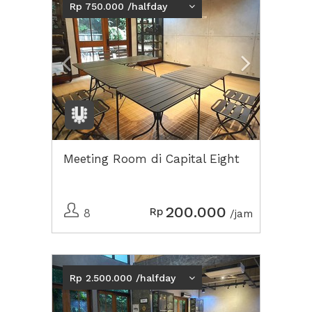
Rp 750.000 /halfday
Meeting Room di Capital Eight
200.000
Rp
8
/jam
Previous
Next2
Rp 2.500.000 /halfday