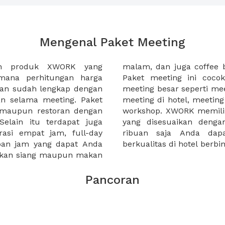
Mengenal Paket Meeting
ah produk XWORK yang
-sela acara meeting Anda.
imana perhitungan harga
da yang ingin menggelar
ian sudah lengkap dengan
tahun, meeting awal tahun,
an selama meeting. Paket
, atau seminar harian atau
, maupun restoran dengan
ket meeting yang lengkap
elain itu terdapat juga
nda, mulai dibawah 100
rasi empat jam, full-day
ti paket meeting yang
apan jam yang dapat Anda
berkualitas di hotel berb
makan siang maupun makan
Pancoran