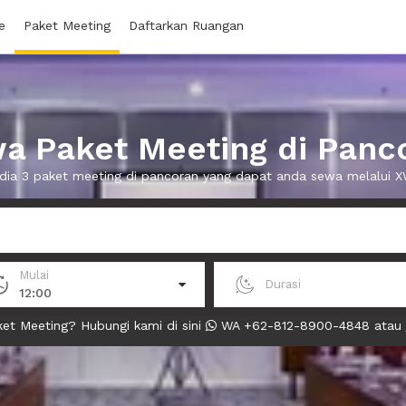
e
Paket Meeting
Daftarkan Ruangan
a Paket Meeting di Panc
dia 3 paket meeting di pancoran yang dapat anda sewa melalui
Mulai
Durasi
12:00
et Meeting? Hubungi kami di sini
WA +62-812-8900-4848 atau