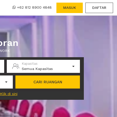
+62 812 8900 4848
MASUK
DAFTAR
oran
 XWORK
Kapasitas
Semua Kapasitas
CARI RUANGAN
Klik di sini