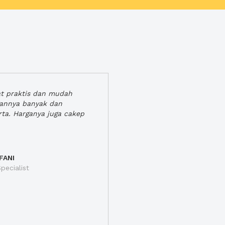
at praktis dan mudah
gannya banyak dan
rta. Harganya juga cakep
FANI
pecialist