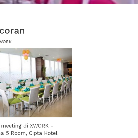
coran
 XWORK
ious
Next2
 meeting di XWORK -
na 5 Room, Cipta Hotel