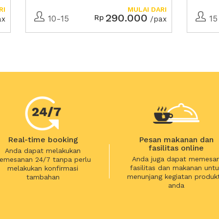
Panco
RI
MULAI DARI
290.000
Rp
10-15
15
ax
/pax
Real-time booking
Pesan makanan dan
fasilitas online
Anda dapat melakukan
Anda juga dapat memesa
emesanan 24/7 tanpa perlu
fasilitas dan makanan untu
melakukan konfirmasi
menunjang kegiatan produkt
tambahan
anda