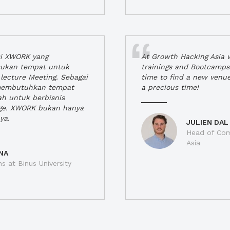
si XWORK yang
At Growth Hacking Asia w
ukan tempat untuk
trainings and Bootcamps
lecture Meeting. Sebagai
time to find a new venu
 membutuhkan tempat
a precious time!
h untuk berbisnis
ge. XWORK bukan hanya
ya.
JULIEN DAL
Head of Com
Asia
NA
ns at Binus University