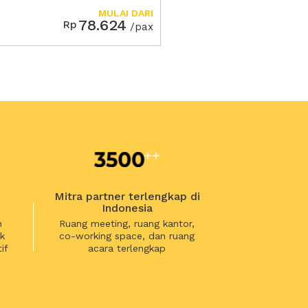
ran
MULAI DARI
78.624
Rp
/pax
Mitra partner terlengkap di
Indonesia
n
Ruang meeting, ruang kantor,
k
co-working space, dan ruang
if
acara terlengkap