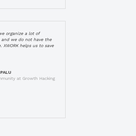
e organize a lot of
 and we do not have the
e. XWORK helps us to save
 PALU
munity at Growth Hacking