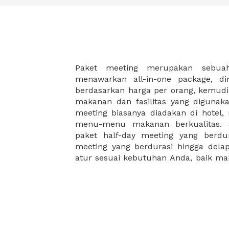
Paket meeting merupakan sebu
malam, dan juga coffee break disela
menawarkan all-in-one package, d
Paket meeting ini cocok untuk An
berdasarkan harga per orang, kemud
meeting besar seperti meeting akhir 
makanan dan fasilitas yang digunak
meeting di hotel, meeting di restoran
meeting biasanya diadakan di hotel
workshop. XWORK memiliki pilihan pa
menu-menu makanan berkualitas. S
yang disesuaikan dengan budget A
paket half-day meeting yang berdu
ribuan saja Anda dapat menikma
meeting yang berdurasi hingga del
atur sesuai kebutuhan Anda, baik 