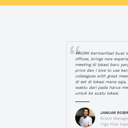
XWORK bermanfaat buat se
offices, brings new exper
meeting di lokasi baru ya
price dan I love to use ka
colleagues with great mee
di set di lokasi mana saj
waktu dari pada harus m
untuk ke suatu lokasi.
JANUAR ROBI
Brand Manager
Tiga Pilar Se