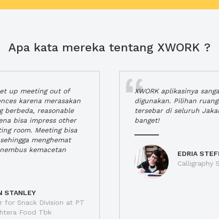
Apa kata mereka tentang XWORK ?
t up meeting out of
XWORK aplikasinya sang
iences karena merasakan
digunakan. Pilihan ruan
ng berbeda, reasonable
tersebar di seluruh Jaka
rena bisa impress other
banget!
ting room. Meeting bisa
a, sehingga menghemat
enembus kemacetan
EDRIA STEF
Calligraphy S
N STANLEY
 for Snack Division at PT
jahtera Food Tbk