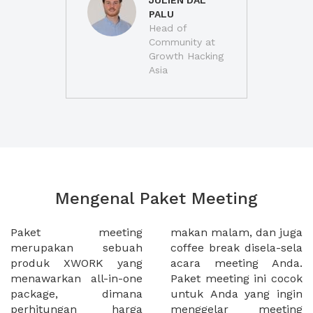
JULIEN DAL
PALU
Head of
Community at
Growth Hacking
Asia
Mengenal Paket Meeting
Paket meeting
makan malam, dan juga
merupakan sebuah
coffee break disela-sela
produk XWORK yang
acara meeting Anda.
menawarkan all-in-one
Paket meeting ini cocok
package, dimana
untuk Anda yang ingin
perhitungan harga
menggelar meeting