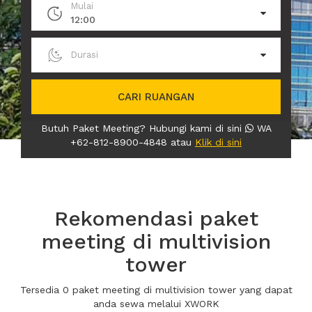
Mulai
12:00
Durasi
CARI RUANGAN
Butuh Paket Meeting? Hubungi kami di sini
WA
+62-812-8900-4848 atau
Klik di sini
Rekomendasi paket
meeting di multivision
tower
Tersedia 0 paket meeting di multivision tower yang dapat
anda sewa melalui XWORK