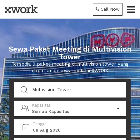
Call Now
Sewa Paket Meeting di Multivision
Tower
Tersedia 0 paket meeting di multivision tower yang
dapat anda sewa melalui XWORK
Kapasitas
Semua Kapasitas
Tanggal
08 Aug 2026