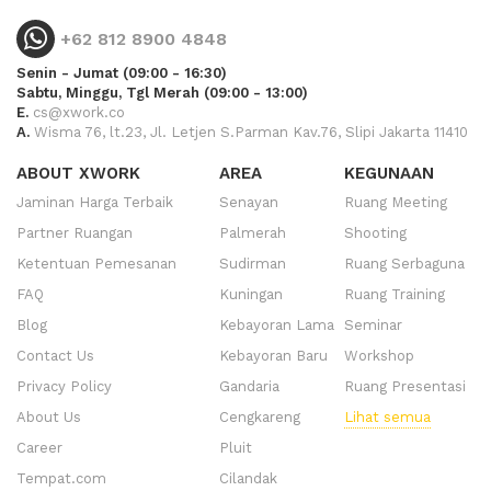
+62 812 8900 4848
Senin - Jumat (09:00 - 16:30)
Sabtu, Minggu, Tgl Merah (09:00 - 13:00)
E.
cs@xwork.co
A.
Wisma 76, lt.23, Jl. Letjen S.Parman Kav.76, Slipi Jakarta 11410
ABOUT XWORK
AREA
KEGUNAAN
Jaminan Harga Terbaik
Senayan
Ruang Meeting
Partner Ruangan
Palmerah
Shooting
Ketentuan Pemesanan
Sudirman
Ruang Serbaguna
FAQ
Kuningan
Ruang Training
Blog
Kebayoran Lama
Seminar
Contact Us
Kebayoran Baru
Workshop
Privacy Policy
Gandaria
Ruang Presentasi
About Us
Cengkareng
Lihat semua
Career
Pluit
Tempat.com
Cilandak