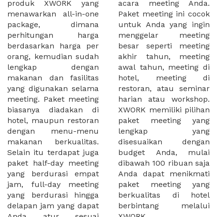
produk XWORK yang
acara meeting Anda.
menawarkan all-in-one
Paket meeting ini cocok
package, dimana
untuk Anda yang ingin
perhitungan harga
menggelar meeting
berdasarkan harga per
besar seperti meeting
orang, kemudian sudah
akhir tahun, meeting
lengkap dengan
awal tahun, meeting di
makanan dan fasilitas
hotel, meeting di
yang digunakan selama
restoran, atau seminar
meeting. Paket meeting
harian atau workshop.
biasanya diadakan di
XWORK memiliki pilihan
hotel, maupun restoran
paket meeting yang
dengan menu-menu
lengkap yang
makanan berkualitas.
disesuaikan dengan
Selain itu terdapat juga
budget Anda, mulai
paket half-day meeting
dibawah 100 ribuan saja
yang berdurasi empat
Anda dapat menikmati
jam, full-day meeting
paket meeting yang
yang berdurasi hingga
berkualitas di hotel
delapan jam yang dapat
berbintang melalui
Anda atur sesuai
XWORK.