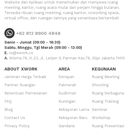
Website dan Aplikasi untuk menemukan dan menyewa ruang
meeting, kantor, ruang acara mulai dari perjam hingga bulanan.
Tersedia ribuan ruang meeting, ruang kantor, coworking space,
virtual office, dan ruangan lainnya yang senantiasa bertambah
+62 812 8900 4848
Senin - Jumat (09:00 - 16:30)
Sabtu, Minggu, Tgl Merah (09:00 - 13:00)
E.
cs@xwork.co
A.
Wisma 76, lt.23, Jl. Letjen S.Parman Kav.76, Slipi Jakarta 11410
ABOUT XWORK
AREA
KEGUNAAN
Jaminan Harga Terbaik
Senayan
Ruang Meeting
Partner Ruangan
Palmerah
Shooting
Ketentuan Pemesanan
Sudirman
Ruang Serbaguna
FAQ
Kuningan
Ruang Training
Blog
Kebayoran Lama
Seminar
Contact Us
Kebayoran Baru
Workshop
Privacy Policy
Gandaria
Ruang Presentasi