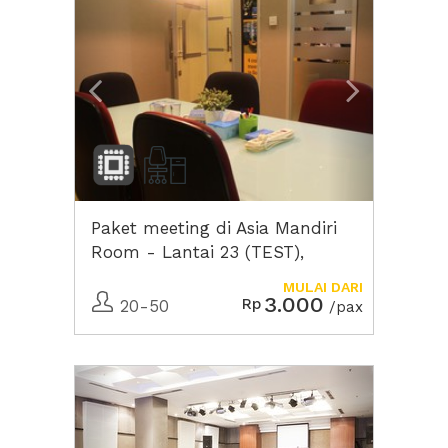
Paket meeting di Asia Mandiri
Room - Lantai 23 (TEST),
Wisma 76
MULAI DARI
3.000
Rp
20-50
/pax
Previous
Next2