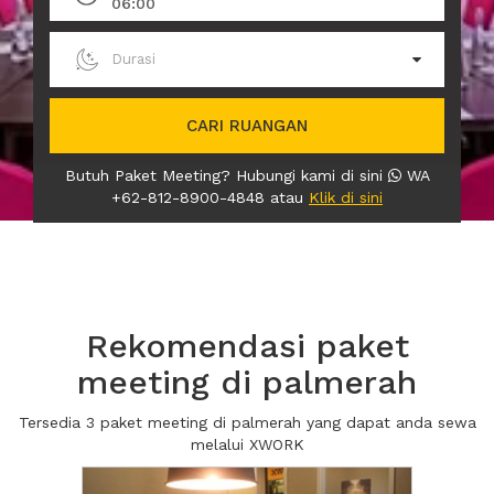
06:00
Durasi
CARI RUANGAN
Butuh Paket Meeting? Hubungi kami di sini
WA
+62-812-8900-4848 atau
Klik di sini
Rekomendasi paket
meeting di palmerah
Tersedia 3 paket meeting di palmerah yang dapat anda sewa
melalui XWORK
Previous
Next2