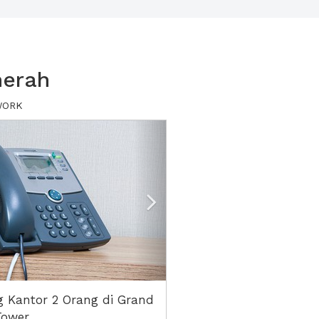
merah
XWORK
ious
Next2
 Kantor 2 Orang di Grand
Tower