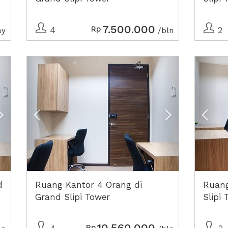
7.500.000
Rp
4
2
ay
/bln
Next2
Previous
Next2
Prev
d
Ruang Kantor 4 Orang di
Ruang
Grand Slipi Tower
Slipi 
10.560.000
Rp