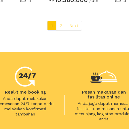
4
3
ln
/bln
1
2
Next
Real-time booking
Pesan makanan dan
fasilitas online
Anda dapat melakukan
Anda juga dapat memesa
emesanan 24/7 tanpa perlu
fasilitas dan makanan untu
melakukan konfirmasi
menunjang kegiatan produkt
tambahan
anda