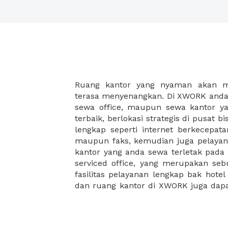
Ruang kantor yang nyaman akan 
legalitas usaha baru Anda, seperti sur
terasa menyenangkan. Di XWORK anda 
Perusahaan, Surat Izin Usaha Per
sewa office, maupun sewa kantor yan
pendirian PT maupun akte pendiri
terbaik, berlokasi strategis di pusat bis
Sewa ruang kantor XWORK juga m
lengkap seperti internet berkecepata
kantor Anda, karena anda dapat memi
maupun faks, kemudian juga pelayan
sewa, kemudian Anda dapat survey
kantor yang anda sewa terletak pad
kantor Anda, semuanya akan dibuat
serviced office, yang merupakan seb
kantor terbaik Anda, dan juga sewa 
fasilitas pelayanan lengkap bak hotel
dan ruang kantor di XWORK juga da