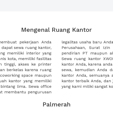
Mengenal Ruang Kantor
membuat pekerjaan Anda
at domisili, Tanda Domisili
dapat sewa ruang kantor,
dagangan, dan atau akte
g memiliki interior yang
an CV untuk usaha Anda.
nis kota, memiliki fasilitas
empermudah proses sewa
n tinggi, akses ke printer
lih kantor yang akan anda
an berkelas karena ruang
 atau mengunjungi calon
a coworking space maupun
 lebih mudah untuk sewa
uah kantor yang memiliki
kantor murah karena harga
 bintang lima. Sewa office
yang kami miliki sangat ko
pat membantu pengurusan
Palmerah