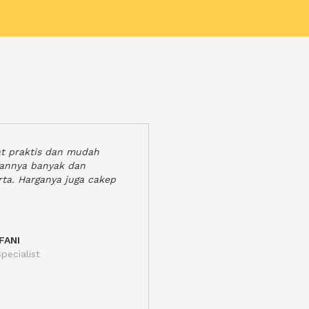
at praktis dan mudah
gannya banyak dan
rta. Harganya juga cakep
FANI
pecialist