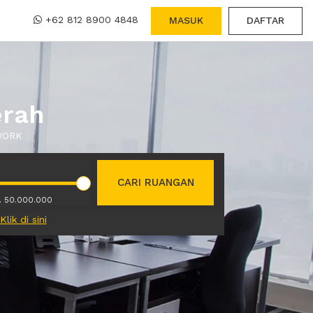
+62 812 8900 4848
MASUK
DAFTAR
erah
XWORK
CARI RUANGAN
. 50.000.000
Klik di sini