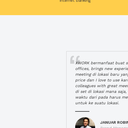
internet banking
XWORK bermanfaat buat se
offices, brings new exper
meeting di lokasi baru ya
price dan I love to use ka
colleagues with great mee
di set di lokasi mana saj
waktu dari pada harus m
untuk ke suatu lokasi.
JANUAR ROBI