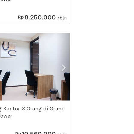
8.250.000
Rp
/bln
ious
Next2
 Kantor 3 Orang di Grand
Tower
10.560.000
Rp