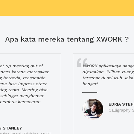
Apa kata mereka tentang XWORK ?
t up meeting out of
XWORK aplikasinya sang
iences karena merasakan
digunakan. Pilihan ruan
ng berbeda, reasonable
tersebar di seluruh Jaka
rena bisa impress other
banget!
ting room. Meeting bisa
a, sehingga menghemat
enembus kemacetan
EDRIA STEF
Calligraphy S
N STANLEY