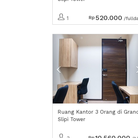
520.000
Rp
1
/fulld
Previous
Ruang Kantor 3 Orang di Gran
Slipi Tower
10.560.000
Rp