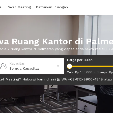
e
Paket Meeting
Daftarkan Ruangan
a Ruang Kantor di Palm
edia 7 ruang kantor di palmerah yang dapat anda sewa melalui 
Harga per Bulan
Kapasitas
Semua Kapasitas
Mulai Rp. 100.000
-
Sampai Rp
et Meeting? Hubungi kami di sini
WA +62-812-8900-4848 atau