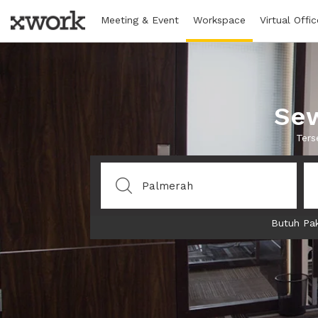
Meeting & Event
Workspace
Virtual Offic
Sew
Ters
Butuh Pak