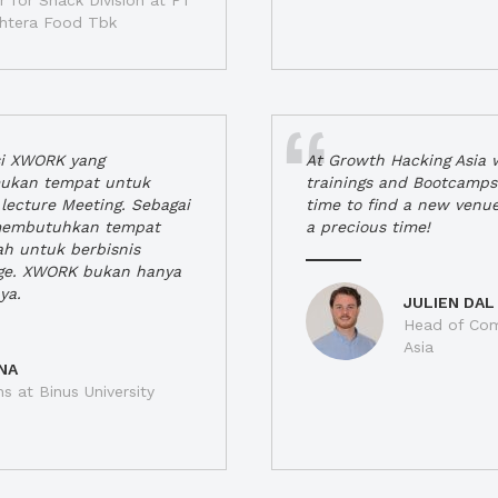
 for Snack Division at PT
jahtera Food Tbk
si XWORK yang
At Growth Hacking Asia w
ukan tempat untuk
trainings and Bootcamps
lecture Meeting. Sebagai
time to find a new venu
 membutuhkan tempat
a precious time!
h untuk berbisnis
ge. XWORK bukan hanya
ya.
JULIEN DAL
Head of Com
Asia
NA
ns at Binus University