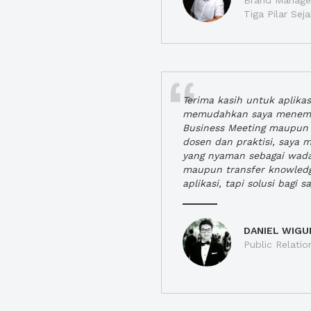
Brand Manager
Tiga Pilar Se
Terima kasih untuk aplika
memudahkan saya menem
Business Meeting maupun 
dosen dan praktisi, saya
yang nyaman sebagai wada
maupun transfer knowled
aplikasi, tapi solusi bagi sa
DANIEL WIGU
Public Relatio