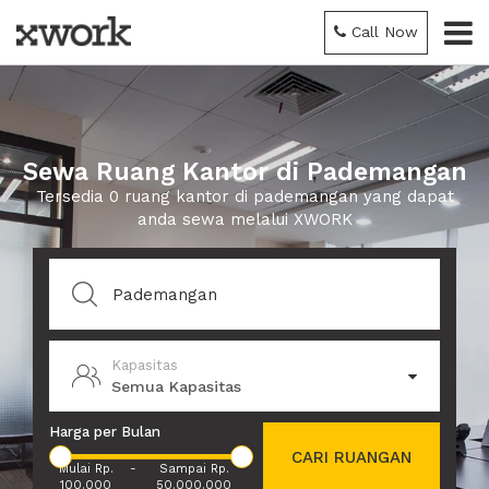
Call Now
Sewa Ruang Kantor di Pademangan
Tersedia 0 ruang kantor di pademangan yang dapat
anda sewa melalui XWORK
Kapasitas
Semua Kapasitas
Harga per Bulan
CARI RUANGAN
Mulai Rp.
-
Sampai Rp.
100.000
50.000.000