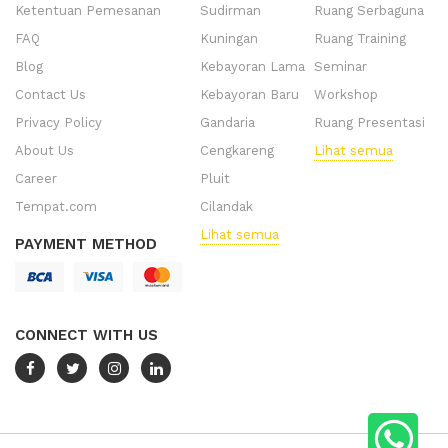
Ketentuan Pemesanan
Sudirman
Ruang Serbaguna
FAQ
Kuningan
Ruang Training
Blog
Kebayoran Lama
Seminar
Contact Us
Kebayoran Baru
Workshop
Privacy Policy
Gandaria
Ruang Presentasi
About Us
Cengkareng
Lihat semua
Career
Pluit
Tempat.com
Cilandak
Lihat semua
PAYMENT METHOD
CONNECT WITH US