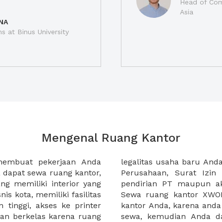
Head of Com
Asia
NA
ns at Binus University
Mengenal Ruang Kantor
membuat pekerjaan Anda
at domisili, Tanda Domisili
dapat sewa ruang kantor,
dagangan, dan atau akte
g memiliki interior yang
an CV untuk usaha Anda.
nis kota, memiliki fasilitas
empermudah proses sewa
n tinggi, akses ke printer
lih kantor yang akan anda
an berkelas karena ruang
 atau mengunjungi calon