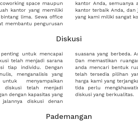
a coworking space maupun
 lebih mudah untuk sewa
uah kantor yang memiliki
kantor murah karena harga
 bintang lima. Sewa office
yang kami miliki sangat ko
pat membantu pengurusan
Diskusi
n penting untuk mencapai
ukan ruangan yang tepat.
usi telah menjadi sarana
ia. Terlepas dari apakah
si tiap individu. Dengan
seperti apapun di XWORK
ulis, menganalisis yang
kebutuha anda. Penetapan
 untuk menyampaikan
sibel memungkinkan kalian
 diskusi telah menjadi
sehingga fokus terhadap
gan dengan kapasitas yang
diskusi yang berkualitas.
 jalannya diskusi denan
Pademangan