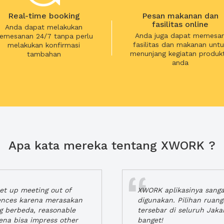
Real-time booking
Pesan makanan dan
fasilitas online
Anda dapat melakukan
Anda juga dapat memesa
emesanan 24/7 tanpa perlu
fasilitas dan makanan untu
melakukan konfirmasi
menunjang kegiatan produkt
tambahan
anda
Apa kata mereka tentang XWORK ?
t up meeting out of
XWORK aplikasinya sang
iences karena merasakan
digunakan. Pilihan ruan
ng berbeda, reasonable
tersebar di seluruh Jaka
rena bisa impress other
banget!