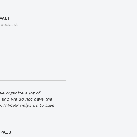
FANI
pecialist
e organize a lot of
 and we do not have the
e. XWORK helps us to save
 PALU