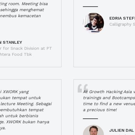
ting room. Meeting bisa
a, sehingga menghemat
enembus kemacetan
EDRIA STEF
Calligraphy S
N STANLEY
 for Snack Division at PT
jahtera Food Tbk
si XWORK yang
At Growth Hacking Asia w
ukan tempat untuk
trainings and Bootcamps
lecture Meeting. Sebagai
time to find a new venu
 membutuhkan tempat
a precious time!
h untuk berbisnis
ge. XWORK bukan hanya
ya.
JULIEN DAL