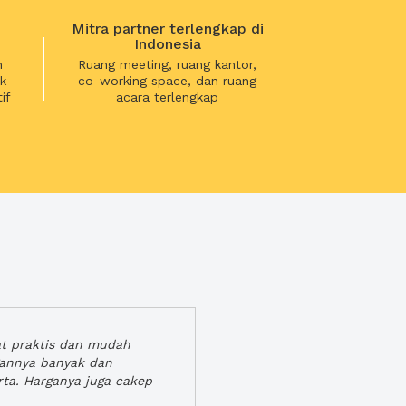
Mitra partner terlengkap di
Indonesia
n
Ruang meeting, ruang kantor,
k
co-working space, dan ruang
if
acara terlengkap
at praktis dan mudah
gannya banyak dan
rta. Harganya juga cakep