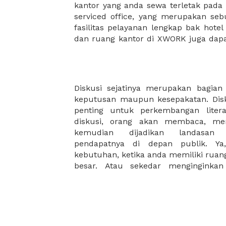
kantor yang anda sewa terletak pad
kantor Anda, semuanya akan dibuat
serviced office, yang merupakan seb
kantor terbaik Anda, dan juga sewa 
fasilitas pelayanan lengkap bak hotel
dan ruang kantor di XWORK juga da
Diskusi sejatinya merupakan bagia
suasana yang berbeda. Anda memerl
keputusan maupun kesepakatan. Disk
Dan memastikan ruangan yan tersed
penting untuk perkembangan litera
anda mencari bentuk ruangan yang 
diskusi, orang akan membaca, men
telah tersedia pilihan yang sesuai 
kemudian dijadikan landasan
harga kami yang terjangkau dan flek
pendapatnya di depan publik. Ya,
tida perlu mengkhawatirkan biaya 
kebutuhan, ketika anda memiliki ruan
besar. Atau sekedar menginginkan