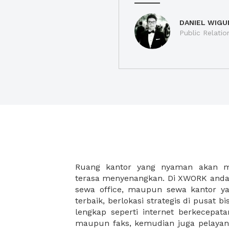
DANIEL WIGU
Public Relatio
Ruang kantor yang nyaman akan 
legalitas usaha baru Anda, seperti sur
terasa menyenangkan. Di XWORK anda 
Perusahaan, Surat Izin Usaha Per
sewa office, maupun sewa kantor yan
pendirian PT maupun akte pendiri
terbaik, berlokasi strategis di pusat bis
Sewa ruang kantor XWORK juga m
lengkap seperti internet berkecepata
kantor Anda, karena anda dapat memi
maupun faks, kemudian juga pelayan
sewa, kemudian Anda dapat survey