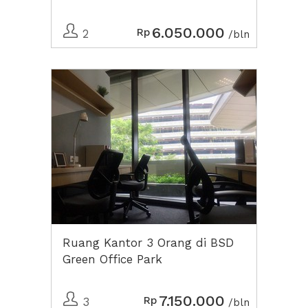
6.050.000
Rp
2
/bln
Ruang Kantor 3 Orang di BSD
Green Office Park
7.150.000
Rp
3
/bln