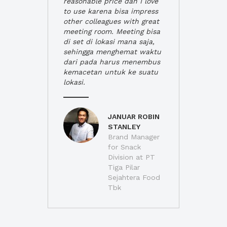
reasonable price dan I love
to use karena bisa impress
other colleagues with great
meeting room. Meeting bisa
di set di lokasi mana saja,
sehingga menghemat waktu
dari pada harus menembus
kemacetan untuk ke suatu
lokasi.
JANUAR ROBIN
STANLEY
Brand Manager
for Snack
Division at PT
Tiga Pilar
Sejahtera Food
Tbk