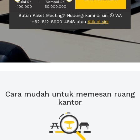
Mulai Rp.
-
Sampai Rp.
100.000
50.000.000
Butuh Paket Meeting? Hubungi kami di sini
WA
+62-812-8900-4848 atau
Klik di sini
Cara mudah untuk memesan ruang
kantor