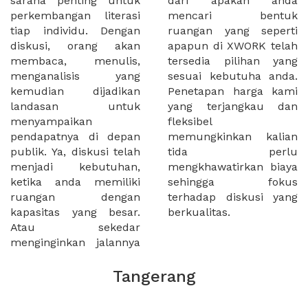
sarana penting untuk
dari apakah anda
perkembangan literasi
mencari bentuk
tiap individu. Dengan
ruangan yang seperti
diskusi, orang akan
apapun di XWORK telah
membaca, menulis,
tersedia pilihan yang
menganalisis yang
sesuai kebutuha anda.
kemudian dijadikan
Penetapan harga kami
landasan untuk
yang terjangkau dan
menyampaikan
fleksibel
pendapatnya di depan
memungkinkan kalian
publik. Ya, diskusi telah
tida perlu
menjadi kebutuhan,
mengkhawatirkan biaya
ketika anda memiliki
sehingga fokus
ruangan dengan
terhadap diskusi yang
kapasitas yang besar.
berkualitas.
Atau sekedar
menginginkan jalannya
Tangerang