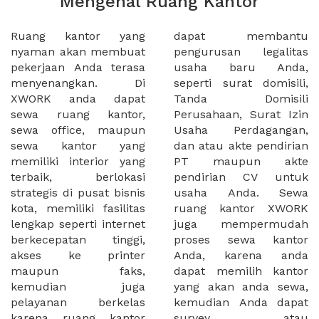
Mengenal Ruang Kantor
Ruang kantor yang
dapat membantu
nyaman akan membuat
pengurusan legalitas
pekerjaan Anda terasa
usaha baru Anda,
menyenangkan. Di
seperti surat domisili,
XWORK anda dapat
Tanda Domisili
sewa ruang kantor,
Perusahaan, Surat Izin
sewa office, maupun
Usaha Perdagangan,
sewa kantor yang
dan atau akte pendirian
memiliki interior yang
PT maupun akte
terbaik, berlokasi
pendirian CV untuk
strategis di pusat bisnis
usaha Anda. Sewa
kota, memiliki fasilitas
ruang kantor XWORK
lengkap seperti internet
juga mempermudah
berkecepatan tinggi,
proses sewa kantor
akses ke printer
Anda, karena anda
maupun faks,
dapat memilih kantor
kemudian juga
yang akan anda sewa,
pelayanan berkelas
kemudian Anda dapat
karena ruang kantor
survey atau