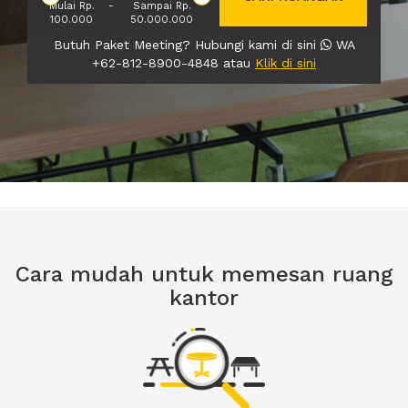
Mulai Rp.
-
Sampai Rp.
100.000
50.000.000
Butuh Paket Meeting? Hubungi kami di sini
WA
+62-812-8900-4848 atau
Klik di sini
Cara mudah untuk memesan ruang
kantor