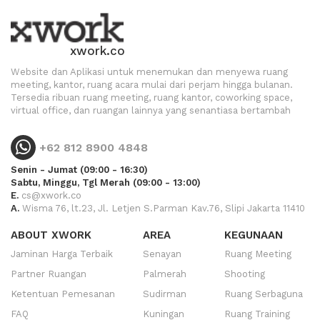
xwork.co
Website dan Aplikasi untuk menemukan dan menyewa ruang
meeting, kantor, ruang acara mulai dari perjam hingga bulanan.
Tersedia ribuan ruang meeting, ruang kantor, coworking space,
virtual office, dan ruangan lainnya yang senantiasa bertambah
+62 812 8900 4848
Senin - Jumat (09:00 - 16:30)
Sabtu, Minggu, Tgl Merah (09:00 - 13:00)
E.
cs@xwork.co
A.
Wisma 76, lt.23, Jl. Letjen S.Parman Kav.76, Slipi Jakarta 11410
ABOUT XWORK
AREA
KEGUNAAN
Jaminan Harga Terbaik
Senayan
Ruang Meeting
Partner Ruangan
Palmerah
Shooting
Ketentuan Pemesanan
Sudirman
Ruang Serbaguna
FAQ
Kuningan
Ruang Training