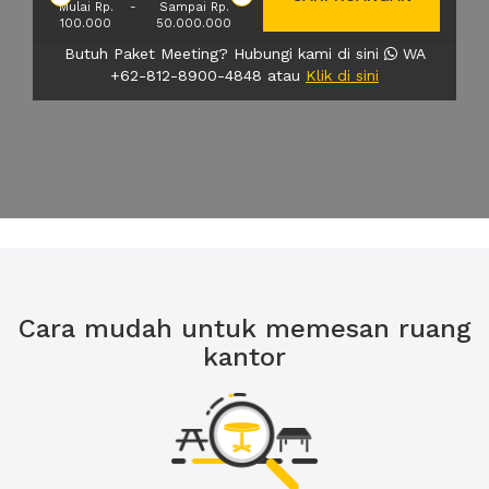
Mulai Rp.
-
Sampai Rp.
100.000
50.000.000
Butuh Paket Meeting? Hubungi kami di sini
WA
+62-812-8900-4848 atau
Klik di sini
Cara mudah untuk memesan ruang
kantor