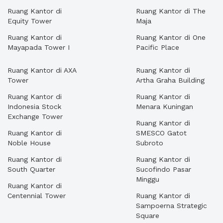
Ruang Kantor di
Ruang Kantor di The
Equity Tower
Maja
Ruang Kantor di
Ruang Kantor di One
Mayapada Tower I
Pacific Place
Ruang Kantor di AXA
Ruang Kantor di
Tower
Artha Graha Building
Ruang Kantor di
Ruang Kantor di
Indonesia Stock
Menara Kuningan
Exchange Tower
Ruang Kantor di
Ruang Kantor di
SMESCO Gatot
Noble House
Subroto
Ruang Kantor di
Ruang Kantor di
South Quarter
Sucofindo Pasar
Minggu
Ruang Kantor di
Centennial Tower
Ruang Kantor di
Sampoerna Strategic
Square