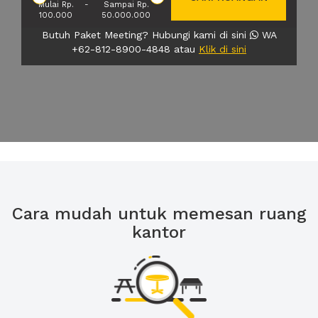
Mulai Rp.
-
Sampai Rp.
100.000
50.000.000
Butuh Paket Meeting? Hubungi kami di sini
WA
+62-812-8900-4848 atau
Klik di sini
Cara mudah untuk memesan ruang
kantor