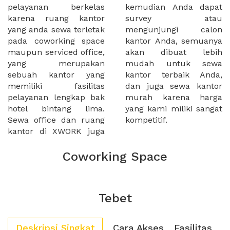
pelayanan berkelas
kemudian Anda dapat
karena ruang kantor
survey atau
yang anda sewa terletak
mengunjungi calon
pada coworking space
kantor Anda, semuanya
maupun serviced office,
akan dibuat lebih
yang merupakan
mudah untuk sewa
sebuah kantor yang
kantor terbaik Anda,
memiliki fasilitas
dan juga sewa kantor
pelayanan lengkap bak
murah karena harga
hotel bintang lima.
yang kami miliki sangat
Sewa office dan ruang
kompetitif.
kantor di XWORK juga
Coworking Space
Tebet
Deskripsi Singkat
Cara Akses
Fasilitas