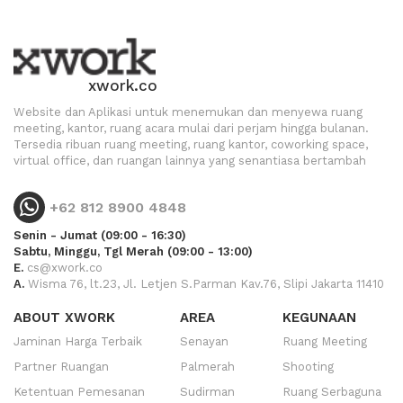
xwork.co
Website dan Aplikasi untuk menemukan dan menyewa ruang
meeting, kantor, ruang acara mulai dari perjam hingga bulanan.
Tersedia ribuan ruang meeting, ruang kantor, coworking space,
virtual office, dan ruangan lainnya yang senantiasa bertambah
+62 812 8900 4848
Senin - Jumat (09:00 - 16:30)
Sabtu, Minggu, Tgl Merah (09:00 - 13:00)
E.
cs@xwork.co
A.
Wisma 76, lt.23, Jl. Letjen S.Parman Kav.76, Slipi Jakarta 11410
ABOUT XWORK
AREA
KEGUNAAN
Jaminan Harga Terbaik
Senayan
Ruang Meeting
Partner Ruangan
Palmerah
Shooting
Ketentuan Pemesanan
Sudirman
Ruang Serbaguna