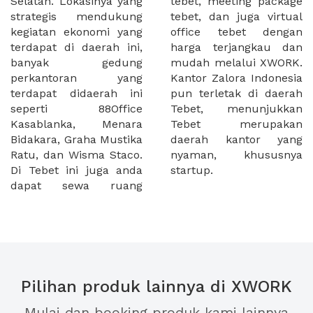
Selatan. Lokasinya yang
tebet, meeting package
strategis mendukung
tebet, dan juga virtual
kegiatan ekonomi yang
office tebet dengan
terdapat di daerah ini,
harga terjangkau dan
banyak gedung
mudah melalui XWORK.
perkantoran yang
Kantor Zalora Indonesia
terdapat didaerah ini
pun terletak di daerah
seperti 88Office
Tebet, menunjukkan
Kasablanka, Menara
Tebet merupakan
Bidakara, Graha Mustika
daerah kantor yang
Ratu, dan Wisma Staco.
nyaman, khususnya
Di Tebet ini juga anda
startup.
dapat sewa ruang
Pilihan produk lainnya di XWORK
Mulai dan booking produk kami lainnya