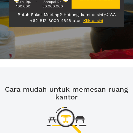
Mulai Rp.
-
Sampai Rp.
100.000
50.000.000
Butuh Paket Meeting? Hubungi kami di sini
WA
+62-812-8900-4848 atau
Klik di sini
Cara mudah untuk memesan ruang
kantor