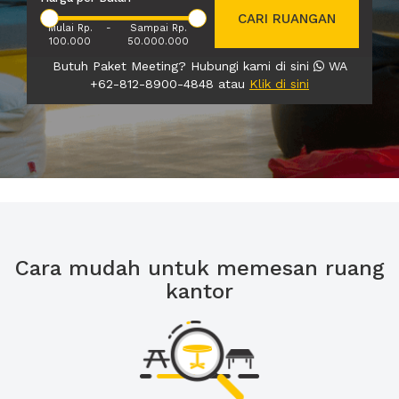
CARI RUANGAN
Mulai Rp.
-
Sampai Rp.
100.000
50.000.000
Butuh Paket Meeting? Hubungi kami di sini
WA
+62-812-8900-4848 atau
Klik di sini
Cara mudah untuk memesan ruang
kantor