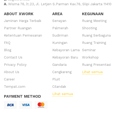
A.
Wisma 76, lt.23, Jl. Letjen S.Parman Kav.76, Slipi Jakarta 11410
ABOUT XWORK
AREA
KEGUNAAN
Jaminan Harga Terbaik
Senayan
Ruang Meeting
Partner Ruangan
Palmerah
Shooting
Ketentuan Pemesanan
Sudirman
Ruang Serbaguna
FAQ
Kuningan
Ruang Training
Blog
Kebayoran Lama
Seminar
Contact Us
Kebayoran Baru
Workshop
Privacy Policy
Gandaria
Ruang Presentasi
About Us
Cengkareng
Lihat semua
Career
Pluit
Tempat.com
Cilandak
Lihat semua
PAYMENT METHOD