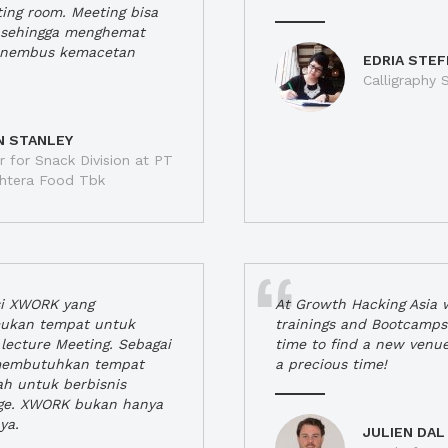
ting room. Meeting bisa
a, sehingga menghemat
enembus kemacetan
EDRIA STEF
Calligraphy S
N STANLEY
 for Snack Division at PT
jahtera Food Tbk
si XWORK yang
At Growth Hacking Asia w
ukan tempat untuk
trainings and Bootcamps
lecture Meeting. Sebagai
time to find a new venu
 membutuhkan tempat
a precious time!
h untuk berbisnis
ge. XWORK bukan hanya
ya.
JULIEN DAL