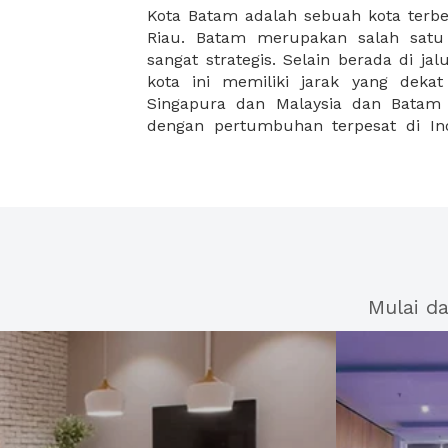
Kota Batam adalah sebuah kota terbe
Batam dapat berkembang secara pesat
Riau. Batam merupakan salah satu
industri berat dan ringan. Industr
sangat strategis. Selain berada di jal
industri galangan kapal, industri fabri
kota ini memiliki jarak yang deka
logam, dan lainnya. Sedangkan in
Singapura dan Malaysia dan Batam 
dengan pertumbuhan terpesat di In
Mulai d