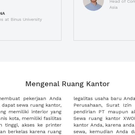
Head of Com
Asia
NA
ns at Binus University
Mengenal Ruang Kantor
membuat pekerjaan Anda
at domisili, Tanda Domisili
dapat sewa ruang kantor,
dagangan, dan atau akte
g memiliki interior yang
an CV untuk usaha Anda.
nis kota, memiliki fasilitas
empermudah proses sewa
n tinggi, akses ke printer
lih kantor yang akan anda
an berkelas karena ruang
 atau mengunjungi calon