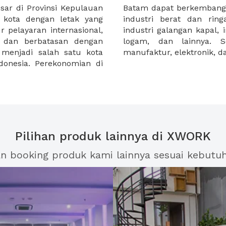
sar di Provinsi Kepulauan
 karena kota ini memiliki
 kota dengan letak yang
i berat di dominasi oleh
ur pelayaran internasional,
kasi,industri baja, industri
t dan berbatasan dengan
dustri ringan meliputi
menjadi salah satu kota
manufaktur, elektronik, 
donesia. Perekonomian di
Pilihan produk lainnya di XWORK
an booking produk kami lainnya sesuai kebutu