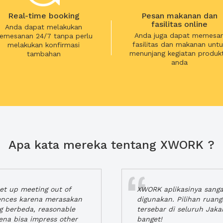
Real-time booking
Pesan makanan dan
fasilitas online
Anda dapat melakukan
Anda juga dapat memesa
emesanan 24/7 tanpa perlu
fasilitas dan makanan untu
melakukan konfirmasi
menunjang kegiatan produkt
tambahan
anda
Apa kata mereka tentang XWORK ?
t up meeting out of
XWORK aplikasinya sang
iences karena merasakan
digunakan. Pilihan ruan
ng berbeda, reasonable
tersebar di seluruh Jaka
rena bisa impress other
banget!