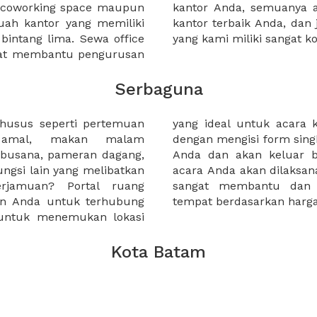
a coworking space maupun
 lebih mudah untuk sewa
uah kantor yang memiliki
kantor murah karena harga
 bintang lima. Sewa office
yang kami miliki sangat ko
pat membantu pengurusan
Serbaguna
husus seperti pertemuan
uai anggaran Anda. Cukup
a amal, makan malam
ite kami dengan kebutuhan
 busana, pameran dagang,
waran seperti bagaimana
fungsi lain yang melibatkan
memiliki filter yang akan
rjamuan? Portal ruang
kan Anda mengurutkan
n Anda untuk terhubung
tempat berdasarkan harga
untuk menemukan lokasi
Kota Batam