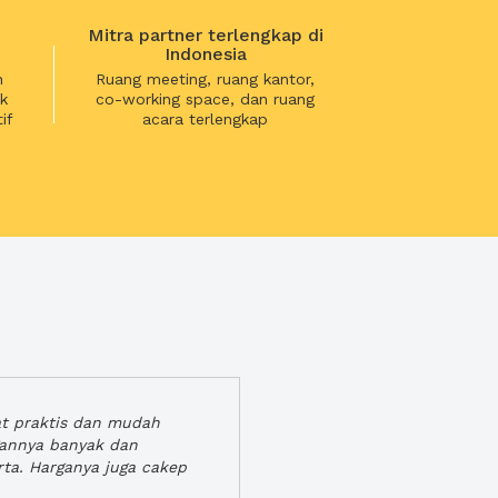
Mitra partner terlengkap di
Indonesia
n
Ruang meeting, ruang kantor,
k
co-working space, dan ruang
if
acara terlengkap
at praktis dan mudah
gannya banyak dan
rta. Harganya juga cakep