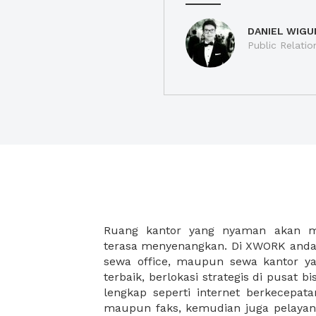
DANIEL WIGU
Public Relatio
Ruang kantor yang nyaman akan 
legalitas usaha baru Anda, seperti sur
terasa menyenangkan. Di XWORK anda 
Perusahaan, Surat Izin Usaha Per
sewa office, maupun sewa kantor yan
pendirian PT maupun akte pendiri
terbaik, berlokasi strategis di pusat bis
Sewa ruang kantor XWORK juga m
lengkap seperti internet berkecepata
kantor Anda, karena anda dapat memi
maupun faks, kemudian juga pelayan
sewa, kemudian Anda dapat survey