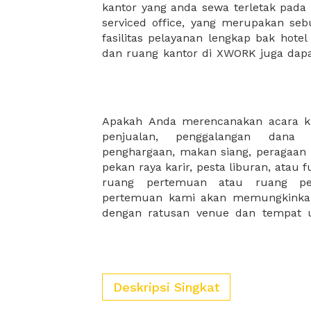
kantor yang anda sewa terletak pad
kantor Anda, semuanya akan dibuat
serviced office, yang merupakan seb
kantor terbaik Anda, dan juga sewa 
fasilitas pelayanan lengkap bak hotel
dan ruang kantor di XWORK juga da
Apakah Anda merencanakan acara k
yang ideal untuk acara khusus ses
penjualan, penggalangan dan
dengan mengisi form singkat di webs
penghargaan, makan siang, peragaan
Anda dan akan keluar banyak pena
pekan raya karir, pesta liburan, atau 
acara Anda akan dilaksanakan. XWORK 
ruang pertemuan atau ruang pe
sangat membantu dan memungkin
pertemuan kami akan memungkinka
dengan ratusan venue dan tempat 
Deskripsi Singkat