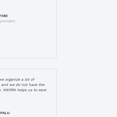
FANI
pecialist
e organize a lot of
 and we do not have the
e. XWORK helps us to save
 PALU