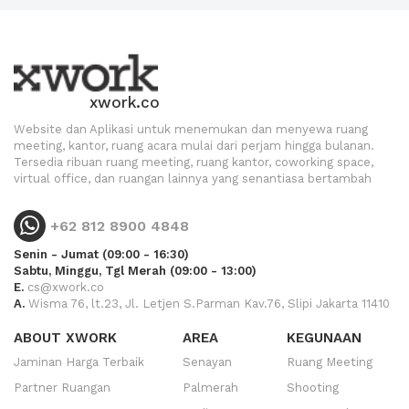
xwork.co
Website dan Aplikasi untuk menemukan dan menyewa ruang
meeting, kantor, ruang acara mulai dari perjam hingga bulanan.
Tersedia ribuan ruang meeting, ruang kantor, coworking space,
virtual office, dan ruangan lainnya yang senantiasa bertambah
+62 812 8900 4848
Senin - Jumat (09:00 - 16:30)
Sabtu, Minggu, Tgl Merah (09:00 - 13:00)
E.
cs@xwork.co
A.
Wisma 76, lt.23, Jl. Letjen S.Parman Kav.76, Slipi Jakarta 11410
ABOUT XWORK
AREA
KEGUNAAN
Jaminan Harga Terbaik
Senayan
Ruang Meeting
Partner Ruangan
Palmerah
Shooting