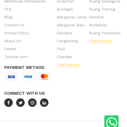
Ketentuan Pemesanan
Sudirman
Ruang Serbaguna
FAQ
Kuningan
Ruang Training
Blog
Kebayoran Lama
Seminar
Contact Us
Kebayoran Baru
Workshop
Privacy Policy
Gandaria
Ruang Presentasi
About Us
Cengkareng
Lihat semua
Career
Pluit
Tempat.com
Cilandak
Lihat semua
PAYMENT METHOD
CONNECT WITH US