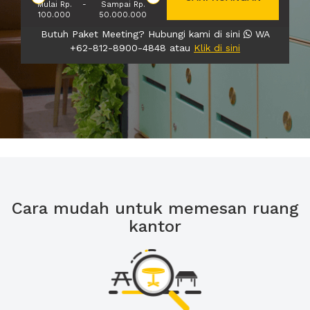
Mulai Rp.
-
Sampai Rp.
100.000
50.000.000
Butuh Paket Meeting? Hubungi kami di sini
WA
+62-812-8900-4848 atau
Klik di sini
Cara mudah untuk memesan ruang
kantor