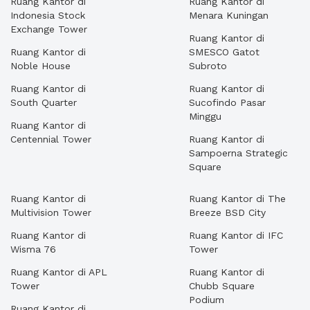
Ruang Kantor di
Ruang Kantor di
Indonesia Stock
Menara Kuningan
Exchange Tower
Ruang Kantor di
Ruang Kantor di
SMESCO Gatot
Noble House
Subroto
Ruang Kantor di
Ruang Kantor di
South Quarter
Sucofindo Pasar
Minggu
Ruang Kantor di
Centennial Tower
Ruang Kantor di
Sampoerna Strategic
Square
Ruang Kantor di
Ruang Kantor di The
Multivision Tower
Breeze BSD City
Ruang Kantor di
Ruang Kantor di IFC
Wisma 76
Tower
Ruang Kantor di APL
Ruang Kantor di
Tower
Chubb Square
Podium
Ruang Kantor di