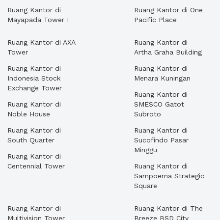
Ruang Kantor di
Ruang Kantor di One
Mayapada Tower I
Pacific Place
Ruang Kantor di AXA
Ruang Kantor di
Tower
Artha Graha Building
Ruang Kantor di
Ruang Kantor di
Indonesia Stock
Menara Kuningan
Exchange Tower
Ruang Kantor di
Ruang Kantor di
SMESCO Gatot
Noble House
Subroto
Ruang Kantor di
Ruang Kantor di
South Quarter
Sucofindo Pasar
Minggu
Ruang Kantor di
Centennial Tower
Ruang Kantor di
Sampoerna Strategic
Square
Ruang Kantor di
Ruang Kantor di The
Multivision Tower
Breeze BSD City