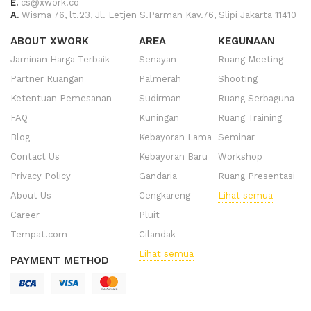
E.
cs@xwork.co
A.
Wisma 76, lt.23, Jl. Letjen S.Parman Kav.76, Slipi Jakarta 11410
ABOUT XWORK
AREA
KEGUNAAN
Jaminan Harga Terbaik
Senayan
Ruang Meeting
Partner Ruangan
Palmerah
Shooting
Ketentuan Pemesanan
Sudirman
Ruang Serbaguna
FAQ
Kuningan
Ruang Training
Blog
Kebayoran Lama
Seminar
Contact Us
Kebayoran Baru
Workshop
Privacy Policy
Gandaria
Ruang Presentasi
About Us
Cengkareng
Lihat semua
Career
Pluit
Tempat.com
Cilandak
Lihat semua
PAYMENT METHOD