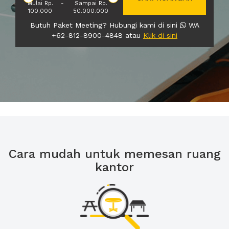
Mulai Rp.
-
Sampai Rp.
100.000
50.000.000
Butuh Paket Meeting? Hubungi kami di sini
WA
+62-812-8900-4848 atau
Klik di sini
Cara mudah untuk memesan ruang
kantor