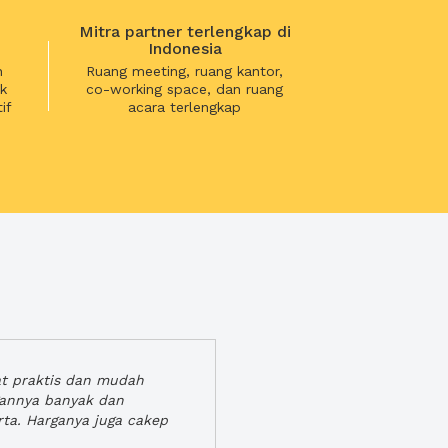
Mitra partner terlengkap di
Indonesia
n
Ruang meeting, ruang kantor,
k
co-working space, dan ruang
if
acara terlengkap
at praktis dan mudah
gannya banyak dan
rta. Harganya juga cakep