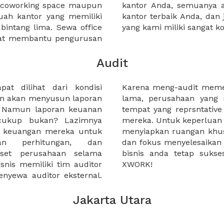
a coworking space maupun
 lebih mudah untuk sewa
uah kantor yang memiliki
kantor murah karena harga
 bintang lima. Sewa office
yang kami miliki sangat ko
pat membantu pengurusan
Audit
at dilihat dari kondisi
es dan waktu yang cukup
an akan menyusun laporan
 auditor tidak memiliki
. Namun laporan keuanan
 auditor melakukan tugas
 cukup bukan? Lazimnya
but, kami dapat membantu
i keuangan mereka untuk
audit anda dapat leluasa
ahan perhitungan, dan
ai deadline. Jadi pastikan
aset perusahaan selama
menyewa tempat audit di
snis memiliki tim auditor
XWORK!
nyewa auditor eksternal.
Jakarta Utara