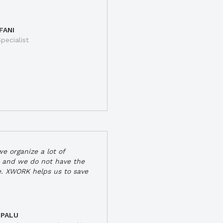
FANI
pecialist
e organize a lot of
 and we do not have the
e. XWORK helps us to save
 PALU