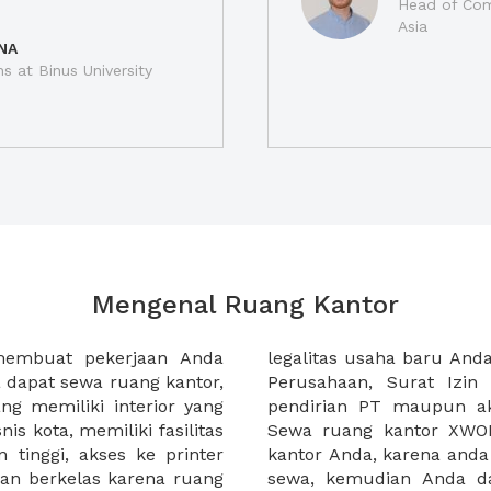
Head of Com
Asia
NA
ns at Binus University
Mengenal Ruang Kantor
membuat pekerjaan Anda
at domisili, Tanda Domisili
dapat sewa ruang kantor,
dagangan, dan atau akte
g memiliki interior yang
an CV untuk usaha Anda.
nis kota, memiliki fasilitas
empermudah proses sewa
n tinggi, akses ke printer
lih kantor yang akan anda
an berkelas karena ruang
 atau mengunjungi calon