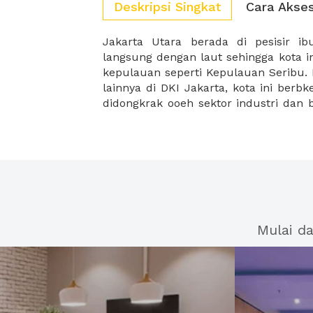
Deskripsi Singkat
Cara Akse
Jakarta Utara berada di pesisir ib
sektor pariwisata. Untuk pusat indus
langsung dengan laut sehingga kota i
berada di kawasan Kelapa Gading ser
kepulauan seperti Kepulauan Seribu.
lainnya di DKI Jakarta, kota ini ber
didongkrak ooeh sektor industri dan bi
Mulai d