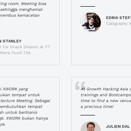
ting room. Meeting bisa
a, sehingga menghemat
enembus kemacetan
EDRIA STEF
Calligraphy S
N STANLEY
 for Snack Division at PT
jahtera Food Tbk
si XWORK yang
At Growth Hacking Asia w
ukan tempat untuk
trainings and Bootcamps
lecture Meeting. Sebagai
time to find a new venu
 membutuhkan tempat
a precious time!
h untuk berbisnis
ge. XWORK bukan hanya
ya.
JULIEN DAL