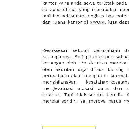
kantor yang anda sewa terletak pad
kantor Anda, semuanya akan dibuat
serviced office, yang merupakan seb
kantor terbaik Anda, dan juga sewa 
fasilitas pelayanan lengkap bak hotel
dan ruang kantor di XWORK juga da
Kesuksesan sebuah perusahaan dap
Karena meng-audit memerlukan pros
keuangannya. Setiap tahun perusaha
lama, perusahaan yang menyewa tim
keuangan oleh tim akuntan mereka
tempat yang reprsntative untuk para
oleh akuntan saja dirasa kurang
mereka. Untuk keperluan audit terse
perusahaan akan mengaudit kembal
menyiapkan ruangan khusus agar tim 
menghilangkan kesalahan-kesal
dan fokus menyelesaikan laporan sesu
mengevaluasi alokasi dana dan 
bisnis anda tetap sukses dengan 
setahun. Tapi tidak semua pemilik bi
mereka sendiri. Ya, mereka harus me