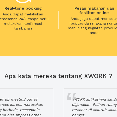
Real-time booking
Pesan makanan dan
fasilitas online
Anda dapat melakukan
Anda juga dapat memesa
emesanan 24/7 tanpa perlu
fasilitas dan makanan untu
melakukan konfirmasi
menunjang kegiatan produkt
tambahan
anda
Apa kata mereka tentang XWORK ?
t up meeting out of
XWORK aplikasinya sang
iences karena merasakan
digunakan. Pilihan ruan
ng berbeda, reasonable
tersebar di seluruh Jaka
rena bisa impress other
banget!