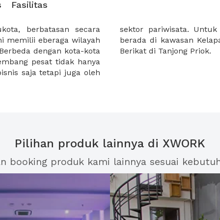
s
Fasilitas
ukota, berbatasan secara
tri dan bisnis itu sendiri
ni memilii eberaga wilayah
ta terdapat juga Kawasan
 Berbeda dengan kota-kota
Berikat di Tanjong Priok.
bkembang pesat tidak hanya
snis saja tetapi juga oleh
Pilihan produk lainnya di XWORK
an booking produk kami lainnya sesuai kebutu