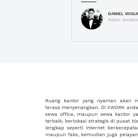
DANIEL WIGU
Public Relatio
Ruang kantor yang nyaman akan 
legalitas usaha baru Anda, seperti sur
terasa menyenangkan. Di XWORK anda 
Perusahaan, Surat Izin Usaha Per
sewa office, maupun sewa kantor yan
pendirian PT maupun akte pendiri
terbaik, berlokasi strategis di pusat bis
Sewa ruang kantor XWORK juga m
lengkap seperti internet berkecepata
kantor Anda, karena anda dapat memi
maupun faks, kemudian juga pelayan
sewa, kemudian Anda dapat survey