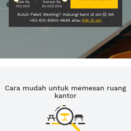
Mulai Rp.
-
Sampai Rp.
100.000
50.000.000
Butuh Paket Meeting? Hubungi kami di sini
WA
+62-812-8900-4848 atau
Klik di sini
Cara mudah untuk memesan ruang
kantor