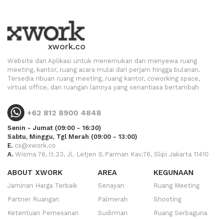
xwork.co
Website dan Aplikasi untuk menemukan dan menyewa ruang
meeting, kantor, ruang acara mulai dari perjam hingga bulanan.
Tersedia ribuan ruang meeting, ruang kantor, coworking space,
virtual office, dan ruangan lainnya yang senantiasa bertambah
+62 812 8900 4848
Senin - Jumat (09:00 - 16:30)
Sabtu, Minggu, Tgl Merah (09:00 - 13:00)
E.
cs@xwork.co
A.
Wisma 76, lt.23, Jl. Letjen S.Parman Kav.76, Slipi Jakarta 11410
ABOUT XWORK
AREA
KEGUNAAN
Jaminan Harga Terbaik
Senayan
Ruang Meeting
Partner Ruangan
Palmerah
Shooting
Ketentuan Pemesanan
Sudirman
Ruang Serbaguna