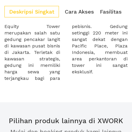
Deskripsi Singkat
Cara Akses
Fasilitas
Equity Tower
pebisnis. Gedung
merupakan salah satu
setinggi 220 meter ini
gedung pencakar langit
sangat dekat dengan
di kawasan pusat bisnis
Pacific Place, Plaza
di Jakarta. Terletak di
Indonesia, membuat
kawasan strategis,
area perkantoran di
gedung ini memiliki
tower ini sangat
harga sewa yang
eksklusif.
terjangkau bagi para
Pilihan produk lainnya di XWORK
Mulai dan booking produk kami lainnya