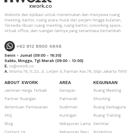
xwork.co
Website dan Aplikasi untuk menemukan dan menyewa ruang
meeting, kantor, ruang acara mulai dari perjam hingga bulanan.
Tersedia ribuan ruang meeting, ruang kantor, coworking space,
virtual office, dan ruangan lainnya yang senantiasa bertambah
+62 812 8900 4848
Senin - Jumat (09:00 - 16:30)
Sabtu, Minggu, Tgl Merah (09:00 - 13:00)
E.
cs@xwork.co
A.
Wisma 76, lt.23, Jl. Letjen S.Parman Kav.76, Slipi Jakarta 11410
ABOUT XWORK
AREA
KEGUNAAN
Jaminan Harga Terbaik
Senayan
Ruang Meeting
Partner Ruangan
Palmerah
Shooting
Ketentuan Pemesanan
Sudirman
Ruang Serbaguna
FAQ
Kuningan
Ruang Training
Blog
Kebayoran Lama
Seminar
Contact Us
Kebayoran Baru
Workshop