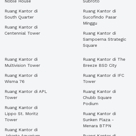
Noble House
Subroto
Ruang Kantor di
Ruang Kantor di
South Quarter
Sucofindo Pasar
Minggu
Ruang Kantor di
Centennial Tower
Ruang Kantor di
Sampoerna Strategic
Square
Ruang Kantor di
Ruang Kantor di The
Multivision Tower
Breeze BSD City
Ruang Kantor di
Ruang Kantor di IFC
Wisma 76
Tower
Ruang Kantor di APL
Ruang Kantor di
Tower
Chubb Square
Podium
Ruang Kantor di
Lippo St. Moritz
Ruang Kantor di
Tower
Sunken Plaza -
Menara BTPN
Ruang Kantor di
Jakarta Aquarium
Ruang Kantor di