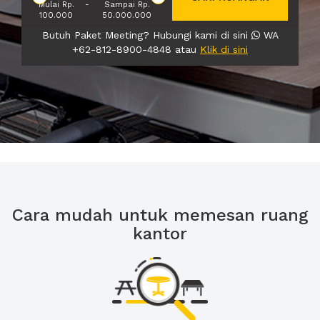
Mulai Rp.
-
Sampai Rp.
100.000
50.000.000
Butuh Paket Meeting? Hubungi kami di sini
WA
+62-812-8900-4848 atau
Klik di sini
Cara mudah untuk memesan ruang
kantor