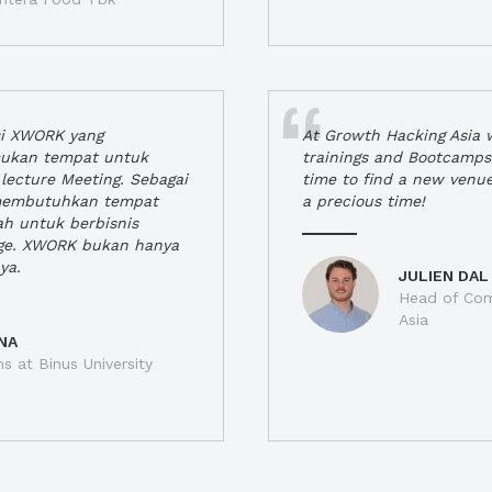
si XWORK yang
At Growth Hacking Asia w
ukan tempat untuk
trainings and Bootcamps
lecture Meeting. Sebagai
time to find a new venu
 membutuhkan tempat
a precious time!
h untuk berbisnis
ge. XWORK bukan hanya
ya.
JULIEN DAL
Head of Com
Asia
NA
ns at Binus University