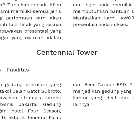
nya? Tunjukan kepada klien
 yang terbaik. Jika anda
Kami memiliki semua jenis
roses perencanaan anda.
ang pertemuan kami akan
erharap dapat membuat
h tata letak yang sesuai
presentasi anda sukses.
mbawakan presentasi yang
ngan yang nyaman adalah
Centennial Tower
s
Fasilitas
ah gedung premium yang
jadikan Centennial Tower
akdi Jalan Gatot Subroto.
Anda yang sedang mencari
wasan strategis karena
tuk kegiatan bisnis Anda
bisnis Jakarta. Gedung
lainnya.
gan hotel Four Season,
Direktorat Jenderal Pajak