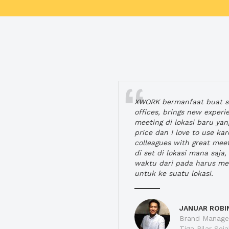
XWORK bermanfaat buat se
offices, brings new exper
meeting di lokasi baru ya
price dan I love to use ka
colleagues with great mee
di set di lokasi mana saj
waktu dari pada harus m
untuk ke suatu lokasi.
JANUAR ROBI
Brand Manager
Tiga Pilar Se