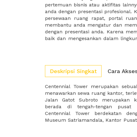
pertemuan bisnis atau aktifitas lain
dan ingin anda memiliki pengalaman
anda dengan presentasi profesional. 
membutuhkan bantuan selama fase p
persewaan ruang rapat, portal ru
Manfaatkan kami, XWORK! Kami b
membantu anda mengatur dan memili
dengan presentasi anda. Karena me
baik dan mengesankan dalam lingku
Deskripsi Singkat
Cara Akse
Centennial Tower merupakan sebu
dan Beer Garden BSD. Posisi ini men
menawarkan sewa ruang kantor, terlet
menjadikan gedung yang cocok bagi 
Jalan Gatot Subroto merupakan ka
kantor yang ideal atau ruangan un
berada di tengah-tengan pusat 
Centennial Tower berdekatan den
Museum Satriamandala, Kantor Pusat 