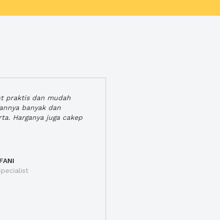
at praktis dan mudah
gannya banyak dan
rta. Harganya juga cakep
FANI
pecialist