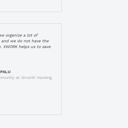
e organize a lot of
 and we do not have the
e. XWORK helps us to save
 PALU
munity at Growth Hacking