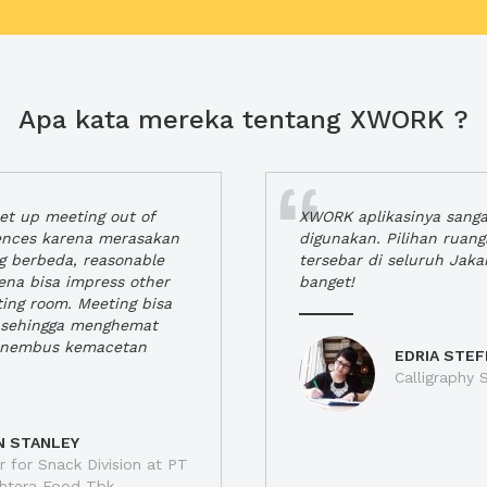
Apa kata mereka tentang XWORK ?
t up meeting out of
XWORK aplikasinya sang
iences karena merasakan
digunakan. Pilihan ruan
ng berbeda, reasonable
tersebar di seluruh Jaka
rena bisa impress other
banget!
ting room. Meeting bisa
a, sehingga menghemat
enembus kemacetan
EDRIA STEF
Calligraphy S
N STANLEY
 for Snack Division at PT
jahtera Food Tbk