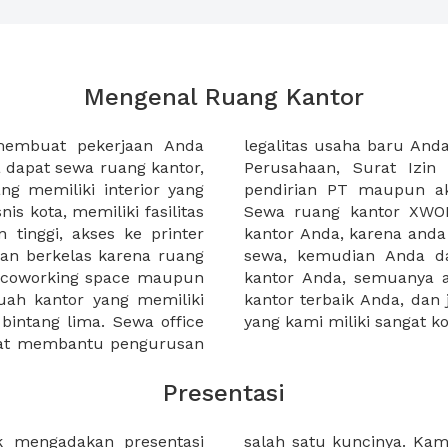
Mengenal Ruang Kantor
membuat pekerjaan Anda
at domisili, Tanda Domisili
dapat sewa ruang kantor,
dagangan, dan atau akte
g memiliki interior yang
an CV untuk usaha Anda.
nis kota, memiliki fasilitas
empermudah proses sewa
n tinggi, akses ke printer
lih kantor yang akan anda
an berkelas karena ruang
 atau mengunjungi calon
a coworking space maupun
 lebih mudah untuk sewa
uah kantor yang memiliki
kantor murah karena harga
 bintang lima. Sewa office
yang kami miliki sangat ko
pat membantu pengurusan
Presentasi
k mengadakan presentasi
i semua acara klien kami