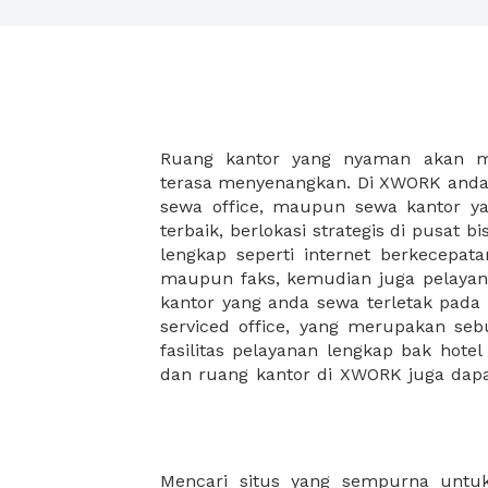
Ruang kantor yang nyaman akan 
legalitas usaha baru Anda, seperti sur
terasa menyenangkan. Di XWORK anda 
Perusahaan, Surat Izin Usaha Per
sewa office, maupun sewa kantor yan
pendirian PT maupun akte pendiri
terbaik, berlokasi strategis di pusat bis
Sewa ruang kantor XWORK juga m
lengkap seperti internet berkecepata
kantor Anda, karena anda dapat memi
maupun faks, kemudian juga pelayan
sewa, kemudian Anda dapat survey
kantor yang anda sewa terletak pad
kantor Anda, semuanya akan dibuat
serviced office, yang merupakan seb
kantor terbaik Anda, dan juga sewa 
fasilitas pelayanan lengkap bak hotel
dan ruang kantor di XWORK juga da
Mencari situs yang sempurna untu
salah satu kuncinya. Kami mengharga