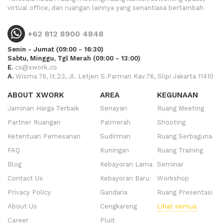
virtual office, dan ruangan lainnya yang senantiasa bertambah
+62 812 8900 4848
Senin - Jumat (09:00 - 16:30)
Sabtu, Minggu, Tgl Merah (09:00 - 13:00)
E.
cs@xwork.co
A.
Wisma 76, lt.23, Jl. Letjen S.Parman Kav.76, Slipi Jakarta 11410
ABOUT XWORK
AREA
KEGUNAAN
Jaminan Harga Terbaik
Senayan
Ruang Meeting
Partner Ruangan
Palmerah
Shooting
Ketentuan Pemesanan
Sudirman
Ruang Serbaguna
FAQ
Kuningan
Ruang Training
Blog
Kebayoran Lama
Seminar
Contact Us
Kebayoran Baru
Workshop
Privacy Policy
Gandaria
Ruang Presentasi
About Us
Cengkareng
Lihat semua
Career
Pluit