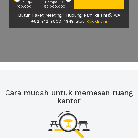
Mulai Rp.
-
Sampai Rp.
100.000
50.000.000
Butuh Paket Meeting? Hubungi kami di sini
WA
+62-812-8900-4848 atau
Klik di sini
Cara mudah untuk memesan ruang
kantor