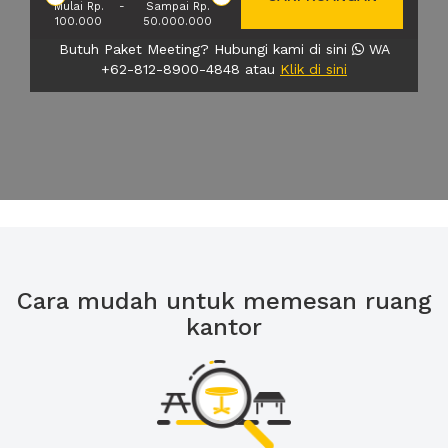
Mulai Rp.
-
Sampai Rp.
100.000
50.000.000
Butuh Paket Meeting? Hubungi kami di sini
WA
+62-812-8900-4848 atau
Klik di sini
Cara mudah untuk memesan ruang
kantor