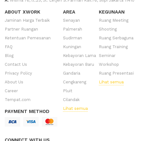
A.
Wisma 76, lt.23, Jl. Letjen S.Parman Kav.76, Slipi Jakarta 11410
ABOUT XWORK
AREA
KEGUNAAN
Jaminan Harga Terbaik
Senayan
Ruang Meeting
Partner Ruangan
Palmerah
Shooting
Ketentuan Pemesanan
Sudirman
Ruang Serbaguna
FAQ
Kuningan
Ruang Training
Blog
Kebayoran Lama
Seminar
Contact Us
Kebayoran Baru
Workshop
Privacy Policy
Gandaria
Ruang Presentasi
About Us
Cengkareng
Lihat semua
Career
Pluit
Tempat.com
Cilandak
Lihat semua
PAYMENT METHOD
CONNECT WITH US