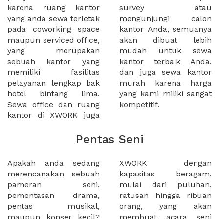
karena ruang kantor
survey atau
yang anda sewa terletak
mengunjungi calon
pada coworking space
kantor Anda, semuanya
maupun serviced office,
akan dibuat lebih
yang merupakan
mudah untuk sewa
sebuah kantor yang
kantor terbaik Anda,
memiliki fasilitas
dan juga sewa kantor
pelayanan lengkap bak
murah karena harga
hotel bintang lima.
yang kami miliki sangat
Sewa office dan ruang
kompetitif.
kantor di XWORK juga
Pentas Seni
Apakah anda sedang
XWORK dengan
merencanakan sebuah
kapasitas beragam,
pameran seni,
mulai dari puluhan,
pementasan drama,
ratusan hingga ribuan
pentas musikal,
orang, yang akan
maupun konser kecil?
membuat acara seni