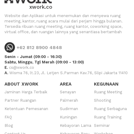
xwork.co
Website dan Aplikasi untuk menemukan dan menyewa ruang
meeting, kantor, ruang acara mulai dari perjam hingga bulanan.
Tersedia ribuan ruang meeting, ruang kantor, coworking space,
virtual office, dan ruangan lainnya yang senantiasa bertambah
+62 812 8900 4848
Senin - Jumat (09:00 - 16:30)
Sabtu, Minggu, Tgl Merah (09:00 - 13:00)
E.
cs@xwork.co
A.
Wisma 76, lt.23, Jl. Letjen S.Parman Kav.76, Slipi Jakarta 11410
ABOUT XWORK
AREA
KEGUNAAN
Jaminan Harga Terbaik
Senayan
Ruang Meeting
Partner Ruangan
Palmerah
Shooting
Ketentuan Pemesanan
Sudirman
Ruang Serbaguna
FAQ
Kuningan
Ruang Training
Blog
Kebayoran Lama
Seminar
Contact Us
Kebayoran Baru
Workshop