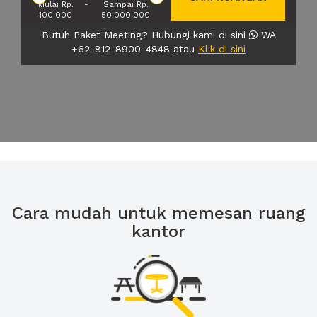
Mulai Rp.
-
Sampai Rp.
100.000
50.000.000
Butuh Paket Meeting? Hubungi kami di sini
WA
+62-812-8900-4848 atau
Klik di sini
Cara mudah untuk memesan ruang
kantor