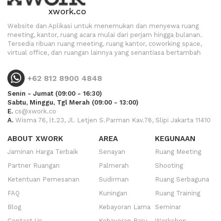
xwork.co
Website dan Aplikasi untuk menemukan dan menyewa ruang
meeting, kantor, ruang acara mulai dari perjam hingga bulanan.
Tersedia ribuan ruang meeting, ruang kantor, coworking space,
virtual office, dan ruangan lainnya yang senantiasa bertambah
+62 812 8900 4848
Senin - Jumat (09:00 - 16:30)
Sabtu, Minggu, Tgl Merah (09:00 - 13:00)
E.
cs@xwork.co
A.
Wisma 76, lt.23, Jl. Letjen S.Parman Kav.76, Slipi Jakarta 11410
ABOUT XWORK
AREA
KEGUNAAN
Jaminan Harga Terbaik
Senayan
Ruang Meeting
Partner Ruangan
Palmerah
Shooting
Ketentuan Pemesanan
Sudirman
Ruang Serbaguna
FAQ
Kuningan
Ruang Training
Blog
Kebayoran Lama
Seminar
Contact Us
Kebayoran Baru
Workshop