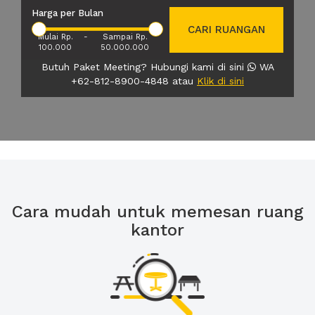
Harga per Bulan
CARI RUANGAN
Mulai Rp.
-
Sampai Rp.
100.000
50.000.000
Butuh Paket Meeting? Hubungi kami di sini
WA
+62-812-8900-4848 atau
Klik di sini
Cara mudah untuk memesan ruang
kantor