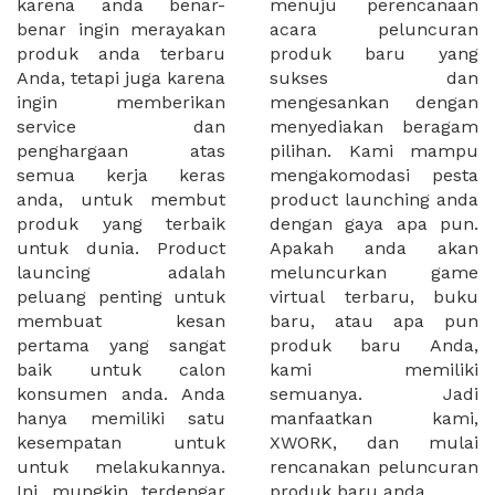
karena anda benar-
menuju perencanaan
benar ingin merayakan
acara peluncuran
produk anda terbaru
produk baru yang
Anda, tetapi juga karena
sukses dan
ingin memberikan
mengesankan dengan
service dan
menyediakan beragam
penghargaan atas
pilihan. Kami mampu
semua kerja keras
mengakomodasi pesta
anda, untuk membut
product launching anda
produk yang terbaik
dengan gaya apa pun.
untuk dunia. Product
Apakah anda akan
launcing adalah
meluncurkan game
peluang penting untuk
virtual terbaru, buku
membuat kesan
baru, atau apa pun
pertama yang sangat
produk baru Anda,
baik untuk calon
kami memiliki
konsumen anda. Anda
semuanya. Jadi
hanya memiliki satu
manfaatkan kami,
kesempatan untuk
XWORK, dan mulai
untuk melakukannya.
rencanakan peluncuran
Ini mungkin terdengar
produk baru anda.