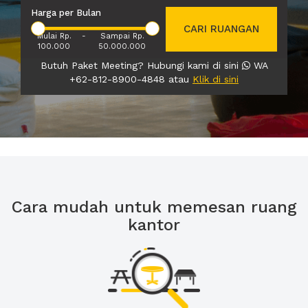
Harga per Bulan
CARI RUANGAN
Mulai Rp.
-
Sampai Rp.
100.000
50.000.000
Butuh Paket Meeting? Hubungi kami di sini
WA
+62-812-8900-4848 atau
Klik di sini
Cara mudah untuk memesan ruang
kantor