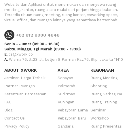
Website dan Aplikasi untuk menemukan dan menyewa ruang
meeting, kantor, ruang acara mulai dari perjam hingga bulanan.
Tersedia ribuan ruang meeting, ruang kantor, coworking space,
virtual office, dan ruangan lainnya yang senantiasa bertambah
+62 812 8900 4848
Senin - Jumat (09:00 - 16:30)
Sabtu, Minggu, Tgl Merah (09:00 - 13:00)
E.
cs@xwork.co
A.
Wisma 76, lt.23, Jl. Letjen S.Parman Kav.76, Slipi Jakarta 11410
ABOUT XWORK
AREA
KEGUNAAN
Jaminan Harga Terbaik
Senayan
Ruang Meeting
Partner Ruangan
Palmerah
Shooting
Ketentuan Pemesanan
Sudirman
Ruang Serbaguna
FAQ
Kuningan
Ruang Training
Blog
Kebayoran Lama
Seminar
Contact Us
Kebayoran Baru
Workshop
Privacy Policy
Gandaria
Ruang Presentasi