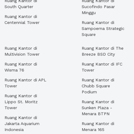
Ruang Kantor di
Ruang Kantor di
South Quarter
Sucofindo Pasar
Minggu
Ruang Kantor di
Centennial Tower
Ruang Kantor di
Sampoerna Strategic
Square
Ruang Kantor di
Ruang Kantor di The
Multivision Tower
Breeze BSD City
Ruang Kantor di
Ruang Kantor di IFC
Wisma 76
Tower
Ruang Kantor di APL
Ruang Kantor di
Tower
Chubb Square
Podium
Ruang Kantor di
Lippo St. Moritz
Ruang Kantor di
Tower
Sunken Plaza -
Menara BTPN
Ruang Kantor di
Jakarta Aquarium
Ruang Kantor di
Indonesia
Menara 165