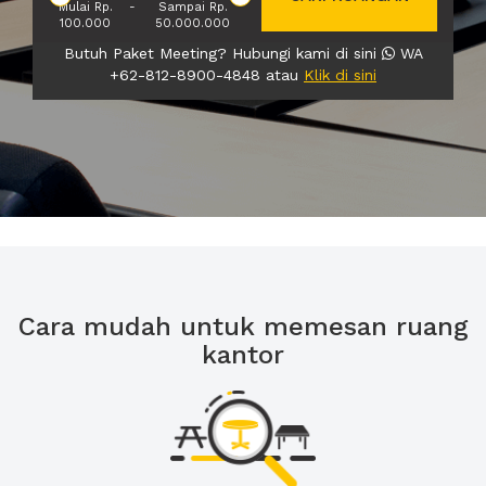
Mulai Rp.
-
Sampai Rp.
100.000
50.000.000
Butuh Paket Meeting? Hubungi kami di sini
WA
+62-812-8900-4848 atau
Klik di sini
Cara mudah untuk memesan ruang
kantor