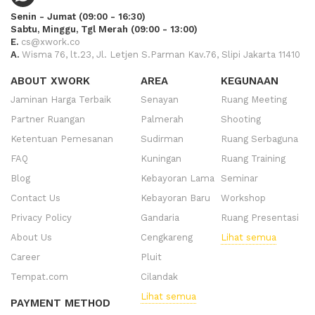
Senin - Jumat (09:00 - 16:30)
Sabtu, Minggu, Tgl Merah (09:00 - 13:00)
E.
cs@xwork.co
A.
Wisma 76, lt.23, Jl. Letjen S.Parman Kav.76, Slipi Jakarta 11410
ABOUT XWORK
AREA
KEGUNAAN
Jaminan Harga Terbaik
Senayan
Ruang Meeting
Partner Ruangan
Palmerah
Shooting
Ketentuan Pemesanan
Sudirman
Ruang Serbaguna
FAQ
Kuningan
Ruang Training
Blog
Kebayoran Lama
Seminar
Contact Us
Kebayoran Baru
Workshop
Privacy Policy
Gandaria
Ruang Presentasi
About Us
Cengkareng
Lihat semua
Career
Pluit
Tempat.com
Cilandak
Lihat semua
PAYMENT METHOD