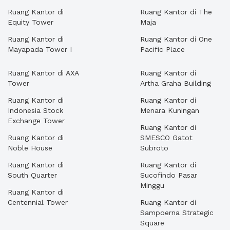
Ruang Kantor di
Ruang Kantor di The
Equity Tower
Maja
Ruang Kantor di
Ruang Kantor di One
Mayapada Tower I
Pacific Place
Ruang Kantor di AXA
Ruang Kantor di
Tower
Artha Graha Building
Ruang Kantor di
Ruang Kantor di
Indonesia Stock
Menara Kuningan
Exchange Tower
Ruang Kantor di
Ruang Kantor di
SMESCO Gatot
Noble House
Subroto
Ruang Kantor di
Ruang Kantor di
South Quarter
Sucofindo Pasar
Minggu
Ruang Kantor di
Centennial Tower
Ruang Kantor di
Sampoerna Strategic
Square