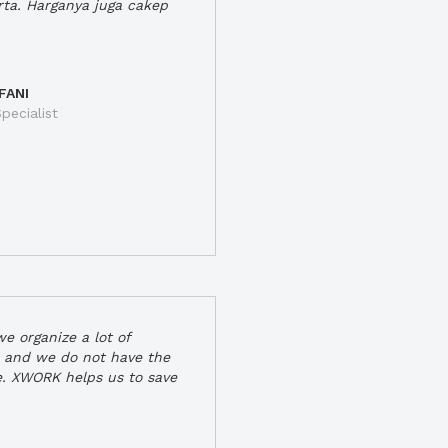
rta. Harganya juga cakep
FANI
pecialist
e organize a lot of
 and we do not have the
e. XWORK helps us to save