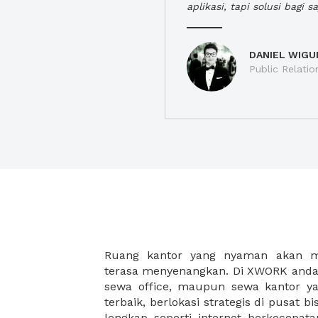
aplikasi, tapi solusi bagi sa
DANIEL WIGU
Public Relatio
Ruang kantor yang nyaman akan 
legalitas usaha baru Anda, seperti sur
terasa menyenangkan. Di XWORK anda 
Perusahaan, Surat Izin Usaha Per
sewa office, maupun sewa kantor yan
pendirian PT maupun akte pendiri
terbaik, berlokasi strategis di pusat bis
Sewa ruang kantor XWORK juga m
lengkap seperti internet berkecepata
kantor Anda, karena anda dapat memi