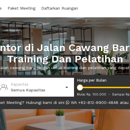
e
Paket Meeting
Daftarkan Ruangan
tor di Jalan Cawang Ba
Training Dan Pelatihan
i jalan cawang baru tengah untuk training dan pelatihan yang dap
Harga per Bulan
Kapasitas
Semua Kapasitas
Mulai Rp. 100.000
-
Sampai Rp
et Meeting? Hubungi kami di sini
WA +62-812-8900-4848 atau