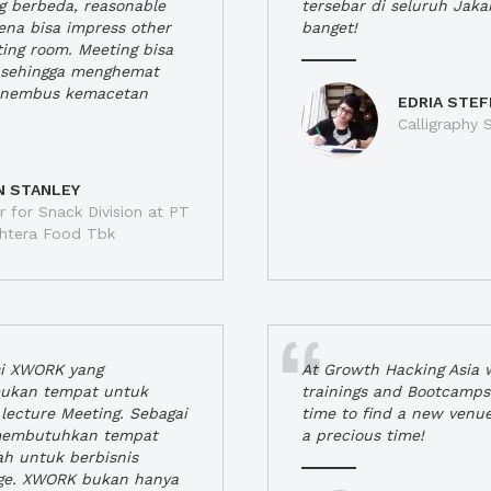
ng berbeda, reasonable
tersebar di seluruh Jaka
rena bisa impress other
banget!
ting room. Meeting bisa
a, sehingga menghemat
enembus kemacetan
EDRIA STEF
Calligraphy S
N STANLEY
 for Snack Division at PT
jahtera Food Tbk
si XWORK yang
At Growth Hacking Asia w
ukan tempat untuk
trainings and Bootcamps
lecture Meeting. Sebagai
time to find a new venu
 membutuhkan tempat
a precious time!
h untuk berbisnis
ge. XWORK bukan hanya