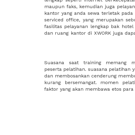
maupun faks, kemudian juga pelayan
sewa, kemudian Anda dapat survey
kantor yang anda sewa terletak pad
kantor Anda, semuanya akan dibuat
serviced office, yang merupakan seb
kantor terbaik Anda, dan juga sewa 
fasilitas pelayanan lengkap bak hotel
dan ruang kantor di XWORK juga da
Suasana saat training memang me
mau bukan jika training perusahaan 
peserta pelatihan. suasana pelatihan 
lagi. XWORK akan selalu hadir sebag
dan membosankan cenderung membuat
kurang bersemangat. momen pelati
faktor yang akan membawa etos para 