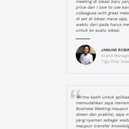
meeting di lokasi baru ya
price dan I love to use ka
colleagues with great mee
di set di lokasi mana saj
waktu dari pada harus m
untuk ke suatu lokasi.
JANUAR ROBI
Brand Manager
Tiga Pilar Se
Terima kasih untuk aplika
memudahkan saya menem
Business Meeting maupun 
dosen dan praktisi, saya
yang nyaman sebagai wada
maupun transfer knowled