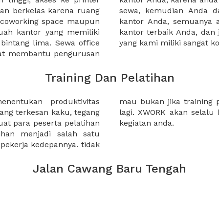
an berkelas karena ruang
 atau mengunjungi calon
a coworking space maupun
 lebih mudah untuk sewa
uah kantor yang memiliki
kantor murah karena harga
 bintang lima. Sewa office
yang kami miliki sangat ko
pat membantu pengurusan
Training Dan Pelatihan
nentukan produktivitas
anda berkesan biasa saja?
yang terkesan kaku, tegang
ai solusi untuk kebutuhan
 para peserta pelatihan
kegiatan anda.
han menjadi salah satu
pekerja kedepannya. tidak
Jalan Cawang Baru Tengah