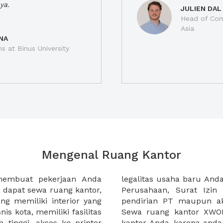
ya.
JULIEN DAL
Head of Com
Asia
NA
ns at Binus University
Mengenal Ruang Kantor
membuat pekerjaan Anda
at domisili, Tanda Domisili
dapat sewa ruang kantor,
dagangan, dan atau akte
g memiliki interior yang
an CV untuk usaha Anda.
nis kota, memiliki fasilitas
empermudah proses sewa
n tinggi, akses ke printer
lih kantor yang akan anda